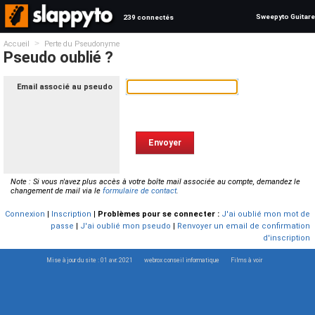
Sweepyto Guitare
239 connectés
>
Accueil
Perte du Pseudonyme
Pseudo oublié ?
Email associé au pseudo
Note : Si vous n'avez plus accès à votre boîte mail associée au compte, demandez le
changement de mail via le
formulaire de contact
.
Connexion
|
Inscription
|
Problèmes pour se connecter :
J'ai oublié mon mot de
passe
|
J'ai oublié mon pseudo
|
Renvoyer un email de confirmation
d'inscription
Mise à jour du site : 01 avr. 2021
webrox conseil informatique
Films à voir