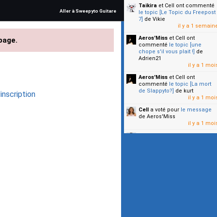
Taikira
et Cell
ont commenté
Aller à Sweepyto Guitare
le topic [Le Topic du Freepost
7]
de Vikie
il y a 1 semain
Aeros'Miss
et Cell
ont
page.
commenté
le topic [une
chope s'il vous plait !]
de
Adrien21
il y a 1 moi
Aeros'Miss
et Cell
ont
commenté
le topic [La mort
de Slappyto?]
de kurt
inscription
il y a 1 moi
Cell
a voté pour
le message
de Aeros'Miss
il y a 1 moi
Cell
a voté pour
le message
de Malicia
il y a 1 moi
▼