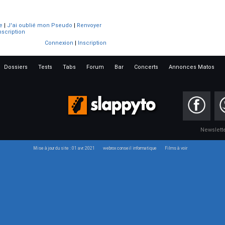
e
|
J'ai oublié mon Pseudo
|
Renvoyer
nscription
Connexion
|
Inscription
Dossiers
Tests
Tabs
Forum
Bar
Concerts
Annonces Matos
Newslett
Mise à jour du site : 01 avr. 2021
webrox conseil informatique
Films à voir