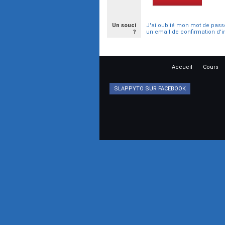
Un souci
J'ai oublié mon mot de pass
?
un email de confirmation d'i
Accueil
Cours
SLAPPYTO SUR FACEBOOK