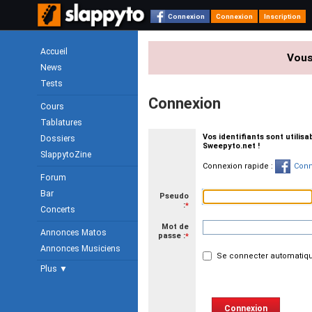
Connexion
Connexion
Inscription
Accueil
Vous
News
Tests
Connexion
Cours
Tablatures
Vos identifiants sont utilis
Dossiers
Sweepyto.net !
SlappytoZine
Connexion rapide :
Conn
Forum
Bar
Pseudo
:
*
Concerts
Mot de
Annonces Matos
passe :
*
Annonces Musiciens
Se connecter automatiqu
Plus ▼