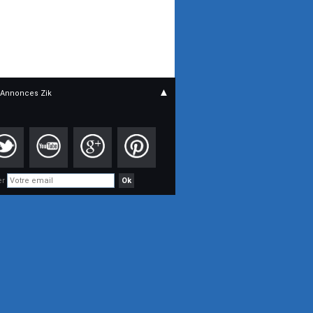
▲
Annonces Zik
er