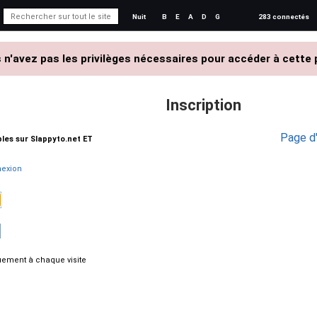
Nuit
B
E
A
D
G
283 connectés
 n'avez pas les privilèges nécessaires pour accéder à cette 
Inscription
Page d'
ables sur Slappyto.net ET
exion
ement à chaque visite