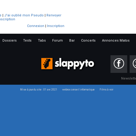
e
|
J'ai oublié mon Pseudo
|
Renvoyer
nscription
Connexion
|
Inscription
Dossiers
Tests
Tabs
Forum
Bar
Concerts
Annonces Matos
Newslett
Mise à jour du site : 01 avr. 2021
webrox conseil informatique
Films à voir