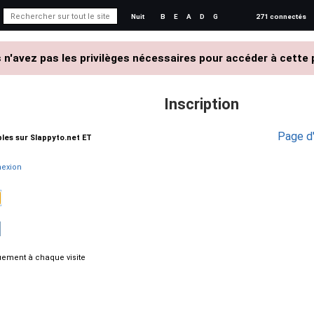
Nuit
B
E
A
D
G
271 connectés
 n'avez pas les privilèges nécessaires pour accéder à cette 
Inscription
Page d'
ables sur Slappyto.net ET
exion
ement à chaque visite