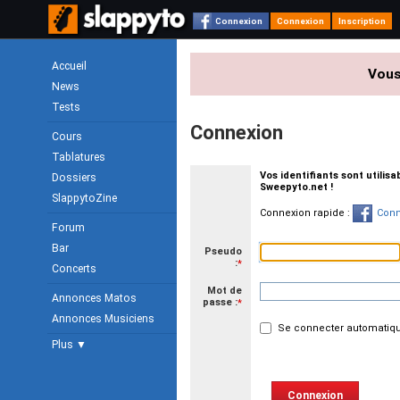
Connexion
Connexion
Inscription
Accueil
Vous
News
Tests
Connexion
Cours
Tablatures
Vos identifiants sont utilis
Dossiers
Sweepyto.net !
SlappytoZine
Connexion rapide :
Conn
Forum
Bar
Pseudo
:
*
Concerts
Mot de
Annonces Matos
passe :
*
Annonces Musiciens
Se connecter automatiqu
Plus ▼