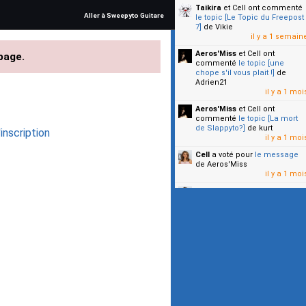
Taikira
et Cell
ont commenté
Aller à Sweepyto Guitare
le topic [Le Topic du Freepost
7]
de Vikie
il y a 1 semain
Aeros'Miss
et Cell
ont
page.
commenté
le topic [une
chope s'il vous plait !]
de
Adrien21
il y a 1 moi
Aeros'Miss
et Cell
ont
commenté
le topic [La mort
de Slappyto?]
de kurt
inscription
il y a 1 moi
Cell
a voté pour
le message
de Aeros'Miss
il y a 1 moi
Cell
a voté pour
le message
de Malicia
il y a 1 moi
▼