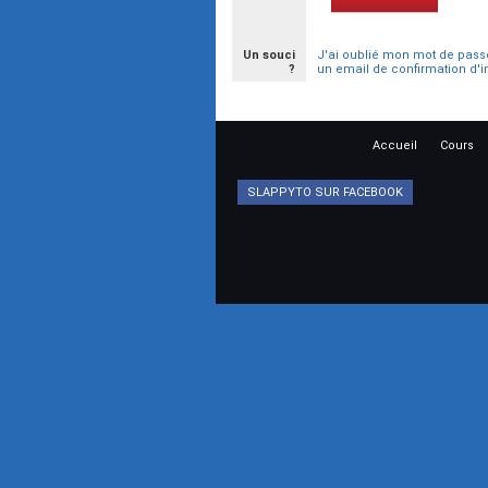
Un souci
J'ai oublié mon mot de pass
?
un email de confirmation d'i
Accueil
Cours
SLAPPYTO SUR FACEBOOK