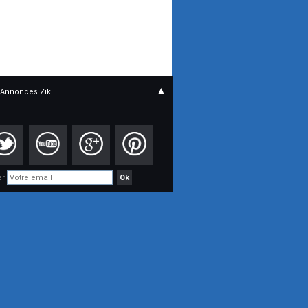
▲
Annonces Zik
er