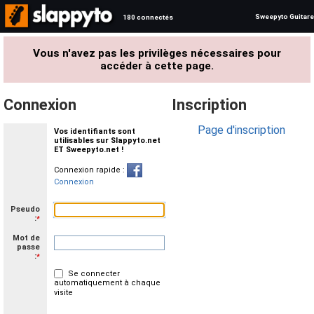
Sweepyto Guitare
180 connectés
Vous n'avez pas les privilèges nécessaires pour
accéder à cette page.
Connexion
Inscription
Page d'inscription
Vos identifiants sont
utilisables sur Slappyto.net
ET Sweepyto.net !
Connexion rapide :
Connexion
Pseudo
:
*
Mot de
passe
:
*
Se connecter
automatiquement à chaque
visite