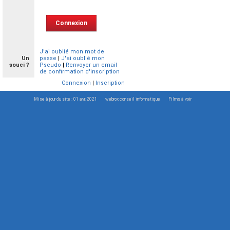
J'ai oublié mon mot de
Un
passe
|
J'ai oublié mon
souci ?
Pseudo
|
Renvoyer un email
de confirmation d'inscription
Connexion
|
Inscription
Mise à jour du site : 01 avr. 2021
webrox conseil informatique
Films à voir