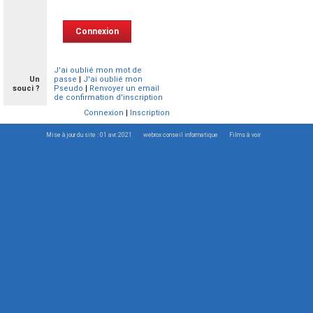
J'ai oublié mon mot de
Un
passe
|
J'ai oublié mon
souci ?
Pseudo
|
Renvoyer un email
de confirmation d'inscription
Connexion
|
Inscription
Mise à jour du site : 01 avr. 2021
webrox conseil informatique
Films à voir