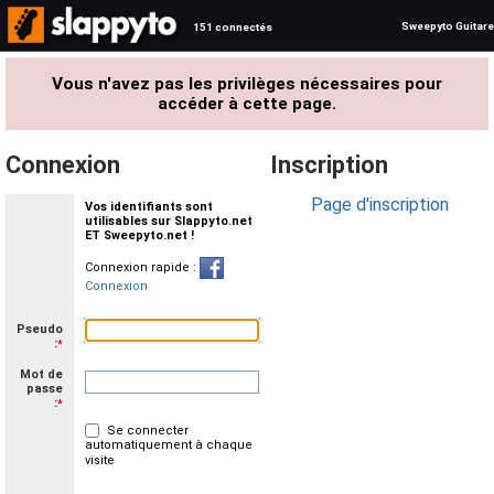
Sweepyto Guitare
151 connectés
Vous n'avez pas les privilèges nécessaires pour
accéder à cette page.
Connexion
Inscription
Page d'inscription
Vos identifiants sont
utilisables sur Slappyto.net
ET Sweepyto.net !
Connexion rapide :
Connexion
Pseudo
:
*
Mot de
passe
:
*
Se connecter
automatiquement à chaque
visite