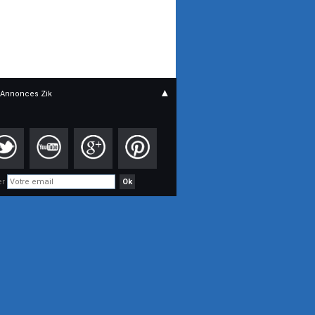
▲
Annonces Zik
er