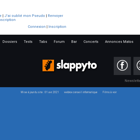
e
|
J'ai oublié mon Pseudo
|
Renvoyer
nscription
Connexion
|
Inscription
Dossiers
Tests
Tabs
Forum
Bar
Concerts
Annonces Matos
Newslett
Mise à jour du site : 01 avr. 2021
webrox conseil informatique
Films à voir