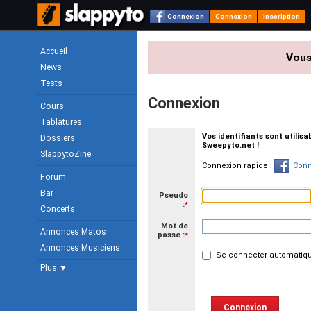
Connexion
Connexion
Inscription
Accueil
Vous
News
Tests
Connexion
Cours
Tablatures
Vos identifiants sont utilis
Dossiers
Sweepyto.net !
SlappytoZine
Connexion rapide :
Conn
Forum
Bar
Pseudo
:
*
Concerts
Mot de
Annonces Matos
passe :
*
Annonces Musiciens
Se connecter automatiqu
Plus ▼