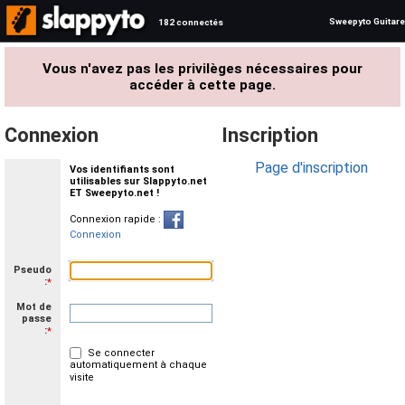
Sweepyto Guitare
182 connectés
Vous n'avez pas les privilèges nécessaires pour
accéder à cette page.
Connexion
Inscription
Page d'inscription
Vos identifiants sont
utilisables sur Slappyto.net
ET Sweepyto.net !
Connexion rapide :
Connexion
Pseudo
:
*
Mot de
passe
:
*
Se connecter
automatiquement à chaque
visite