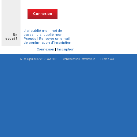
J'ai oublié mon mot de
Un
passe
|
J'ai oublié mon
souci ?
Pseudo
|
Renvoyer un email
de confirmation d'inscription
Connexion
|
Inscription
Mise à jour du site : 01 avr. 2021
webrox conseil informatique
Films à voir