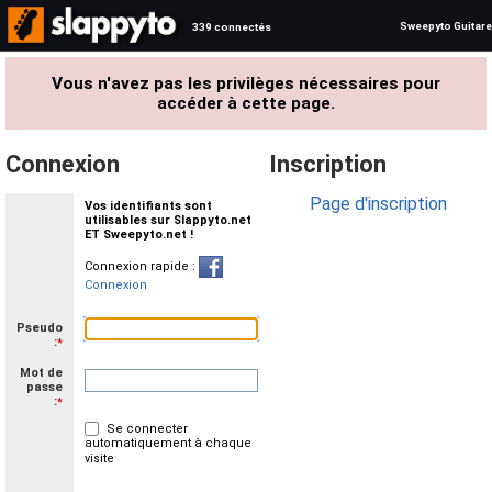
Sweepyto Guitare
339 connectés
Vous n'avez pas les privilèges nécessaires pour
accéder à cette page.
Connexion
Inscription
Page d'inscription
Vos identifiants sont
utilisables sur Slappyto.net
ET Sweepyto.net !
Connexion rapide :
Connexion
Pseudo
:
*
Mot de
passe
:
*
Se connecter
automatiquement à chaque
visite