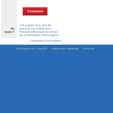
J'ai oublié mon mot de
Un
passe
|
J'ai oublié mon
souci ?
Pseudo
|
Renvoyer un email
de confirmation d'inscription
Connexion
|
Inscription
Mise à jour du site : 01 avr. 2021
webrox conseil informatique
Films à voir