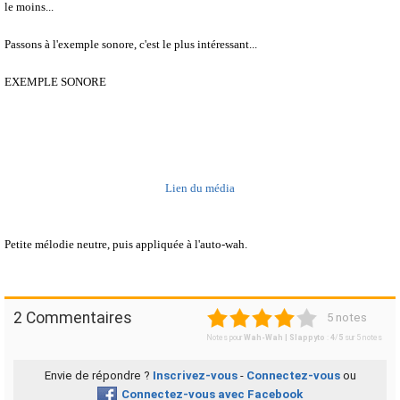
le moins...
Passons à l'exemple sonore, c'est le plus intéressant...
EXEMPLE SONORE
Lien du média
Petite mélodie neutre, puis appliquée à l'auto-wah.
1
2
3
4
5
2 Commentaires
5 notes
Notes pour
Wah-Wah | Slappyto
:
4
/
5
sur
5
notes
Envie de répondre ?
Inscrivez-vous
-
Connectez-vous
ou
Connectez-vous avec Facebook