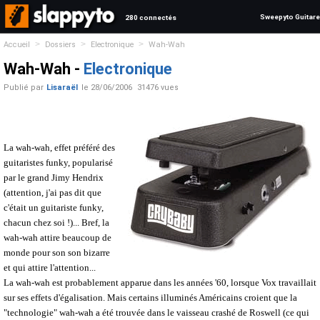
Sweepyto Guitare
280 connectés
>
>
>
Accueil
Dossiers
Electronique
Wah-Wah
Wah-Wah -
Electronique
Publié par
Lisaraël
le
28/06/2006
31476 vues
La wah-wah, effet préféré des
guitaristes funky, popularisé
par le grand Jimy Hendrix
(attention, j'ai pas dit que
c'était un guitariste funky,
chacun chez soi !)... Bref, la
wah-wah attire beaucoup de
monde pour son son bizarre
et qui attire l'attention...
La wah-wah est probablement apparue dans les années '60, lorsque Vox travaillait
sur ses effets d'égalisation. Mais certains illuminés Américains croient que la
"technologie" wah-wah a été trouvée dans le vaisseau crashé de Roswell (ce qui