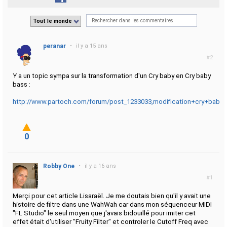
Tout le monde
peranar
•
il y a 15 ans
#2
Y a un topic sympa sur la transformation d'un Cry baby en Cry baby
bass :
http://www.partoch.com/forum/post_1233033,modification+cry+baby.
0
Robby One
•
il y a 16 ans
#1
Merçi pour cet article Lisaraël. Je me doutais bien qu'il y avait une
histoire de filtre dans une WahWah car dans mon séquenceur MIDI
"FL Studio" le seul moyen que j'avais bidouillé pour imiter cet
effet était d'utiliser "Fruity Filter" et controler le Cutoff Freq avec