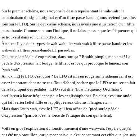
Sur le premier schéma, nous voyons le dessin représentant la wah-wah : la
combinaison du signal original et d'un filtre passe-bande (nous reviendrons plus
loin sur le LFO). Sur le deuxième schéma, nous avons une illustration d'un filtre
passe-bande. Comme son nom l'indique, il ne laisse passer que les fréquences qui
se trouvent dans son champ d'action...
À noter : Il y a deux types de wah-wah : les wah-wah à filtre passe-bande et les
wah-wah à filtres passe-bande ET passe-bas.
Oui, mais la pédale, d'expression, dans tout ça ? Roohh, simple, mon ami ! La
pédale d'expression fait bouger le filtre, c'est ce qui provoque le fameux son
"wah-wah"...
Ah, ok... Et le LFO, c'est quoi ? Le LFO est mis en rouge sur le schéma car il est
assez important dans notre cas. Tout d'abord, sachez que le LFO se trouve en fait
dans la plupart des pédales... LFO veut dire "Low Frequency Oscillator",
oscillateur à basse fréquence pour les englishophobes. En clair, c'est une onde
qui fait varier l'effet. Elle est appliquée aux Chorus, Flanger, etc...
Mais dans l'auto-wah, c'est le LFO qui fera office de "pied sur la pédale
d'expression" (parfois, c'est la force de l'attaque du son qui le fera).
Voilà en gros l'explication du fonctionnement d'une wah-wah. J'espère que j'ai
pas été trop brouillon, car je reconnais que c'est concernant cet effet que j'en sais