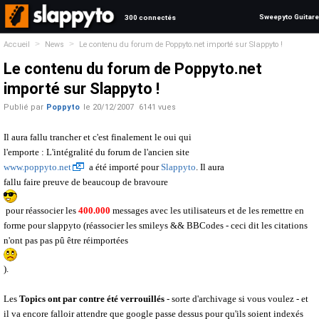
Sweepyto Guitare
300 connectés
>
>
Accueil
News
Le contenu du forum de Poppyto.net importé sur Slappyto !
Le contenu du forum de Poppyto.net
importé sur Slappyto !
Publié par
Poppyto
le
20/12/2007
6141 vues
Il aura fallu trancher et c'est finalement le oui qui
l'emporte : L'intégralité du forum de l'ancien site
www.poppyto.net
a été importé pour
Slappyto
. Il aura
fallu faire preuve de beaucoup de bravoure
pour réassocier les
400.000
messages avec les utilisateurs et de les remettre en
forme pour slappyto (réassocier les smileys && BBCodes - ceci dit les citations
n'ont pas pas pû être réimportées
).
Les
Topics ont par contre été verrouillés
- sorte d'archivage si vous voulez - et
il va encore falloir attendre que google passe dessus pour qu'ils soient indexés