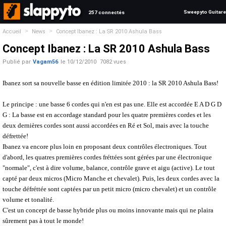
Sweepyto Guitare
257 connectés
>
>
Accueil
News
Concept Ibanez : La SR 2010 Ashula Bass
Concept Ibanez : La SR 2010 Ashula Bass
Publié par
Vagam56
le
10/12/2010
7082 vues
Ibanez sort sa nouvelle basse en édition limitée 2010 : la SR 2010 Ashula Bass!
Le principe : une basse 6 cordes qui n'en est pas une. Elle est accordée E A D G D
G : La basse est en accordage standard pour les quatre premières cordes et les
deux dernières cordes sont aussi accordées en Ré et Sol, mais avec la touche
défrettée!
Ibanez va encore plus loin en proposant deux contrôles électroniques. Tout
d'abord, les quatres premières cordes fréttées sont gérées par une électronique
"normale", c'est à dire volume, balance, contrôle grave et aigu (active). Le tout
capté par deux micros (Micro Manche et chevalet). Puis, les deux cordes avec la
touche défréttée sont captées par un petit micro (micro chevalet) et un contrôle
volume et tonalité.
C'est un concept de basse hybride plus ou moins innovante mais qui ne plaira
sûrement pas à tout le monde!