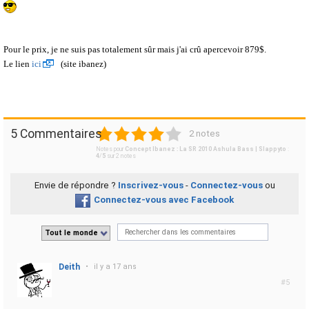
Pour le prix, je ne suis pas totalement sûr mais j'ai crû apercevoir 879$.
Le lien
ici
(site ibanez)
1
2
3
4
5
5 Commentaires
2 notes
Notes pour
Concept Ibanez : La SR 2010 Ashula Bass | Slappyto
:
4
/
5
sur
2
notes
Envie de répondre ?
Inscrivez-vous
-
Connectez-vous
ou
Connectez-vous avec Facebook
Tout le monde
Deith
•
il y a 17 ans
#5