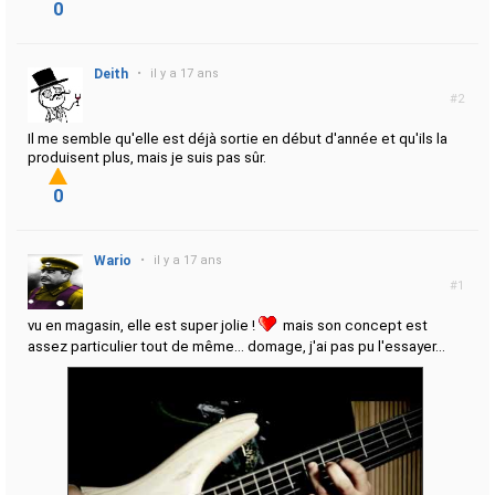
0
Deith
•
il y a 17 ans
#2
Il me semble qu'elle est déjà sortie en début d'année et qu'ils la
produisent plus, mais je suis pas sûr.
0
Wario
•
il y a 17 ans
#1
vu en magasin, elle est super jolie !
mais son concept est
assez particulier tout de même... domage, j'ai pas pu l'essayer...