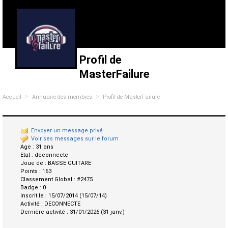
Profil de
MasterFailure
>
>
Accueil
Annuaire des membres
Profil de MasterFailure
Envoyer un message privé
Voir ses messages sur le forum
Age :
31 ans
Etat :
deconnecte
Joue de :
BASSE GUITARE
Points :
163
Classement Global :
#2475
Badge :
0
Inscrit le :
15/07/2014 (15/07/14)
Activité :
DECONNECTE
Dernière activité :
31/01/2026 (31 janv.)