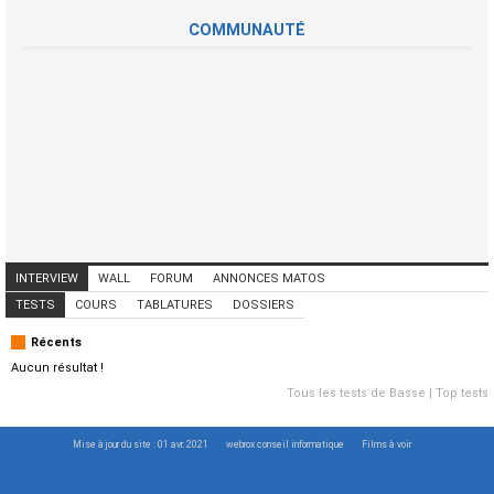
COMMUNAUTÉ
INTERVIEW
WALL
FORUM
ANNONCES MATOS
ANNONCES MUSICIENS
CONCERTS
TESTS
COURS
TABLATURES
DOSSIERS
Récents
Aucun résultat !
Tous les tests de Basse
|
Top tests
Mise à jour du site : 01 avr. 2021
webrox conseil informatique
Films à voir