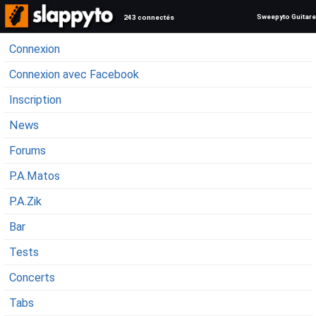
Sweepyto Guitare
243 connectés
Connexion
Connexion avec Facebook
Inscription
News
Forums
P.A.Matos
P.A.Zik
Bar
Tests
Concerts
Tabs