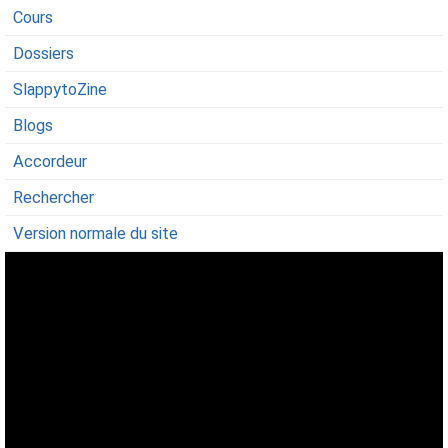
Cours
Dossiers
SlappytoZine
Blogs
Accordeur
Rechercher
Version normale du site