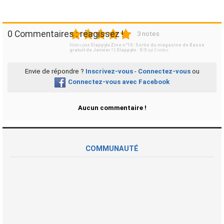
1
2
3
4
5
0 Commentaires : réagissez !
3 notes
Notes pour
SlappytoZine n°10 : Sortie du magazine de Basse
gratuit de Janvier ! | Slappyto
:
5
/
5
sur
3
notes
Envie de répondre ?
Inscrivez-vous
-
Connectez-vous
ou
Connectez-vous avec Facebook
Aucun commentaire !
COMMUNAUTÉ