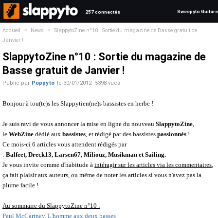
Sweepyto Guitare
257 connectés
>
>
Accueil
News
SlappytoZine n°10 : Sortie du magazine de Basse gratuit de
Janvier !
SlappytoZine n°10 : Sortie du magazine de
Basse gratuit de Janvier !
Publié par
Poppyto
le
30/01/2012
5398 vues
Bonjour à tou(te)s les Slappytien(ne)s bassistes en herbe !
Je suis ravi de vous annoncer la mise en ligne du nouveau
SlappytoZine
,
le
WebZine
dédié aux
bassistes
, et rédigé par des bassistes
passionnés
!
Ce mois-ci 6 articles vous attendent rédigés par
:
Balfeet, Dreck13, Larsen67, Miliouz, Musikman et Sailing.
Je vous invite comme d'habitude à
intéragir sur les articles via les commentaires
,
ça fait plaisir aux auteurs, ou même de noter les articles si vous n'avez pas la
plume facile !
Au sommaire du SlappytoZine n°10 :
Paul McCartney. L'homme aux deux basses