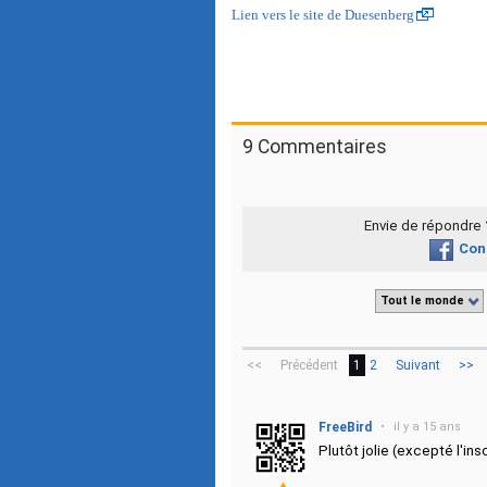
Lien vers le site de Duesenberg
9 Commentaires
Envie de répondre
Con
Tout le monde
<<
Précédent
1
2
Suivant
>>
FreeBird
•
il y a 15 ans
Plutôt jolie (excepté l'ins