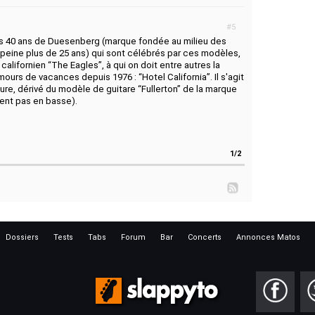
#5
es 40 ans de Duesenberg (marque fondée au milieu des
 peine plus de 25 ans) qui sont célébrés par ces modèles,
alifornien “The Eagles”, à qui on doit entre autres la
urs de vacances depuis 1976 : “Hotel California”. Il s'agit
ure, dérivé du modèle de guitare “Fullerton” de la marque
ésent pas en basse).
1/2
Dossiers
Tests
Tabs
Forum
Bar
Concerts
Annonces Matos