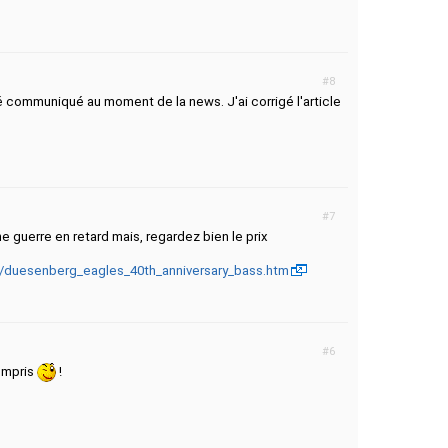
#8
été communiqué au moment de la news. J'ai corrigé l'article
#7
ne guerre en retard mais, regardez bien le prix
r/duesenberg_eagles_40th_anniversary_bass.htm
#6
compris
!