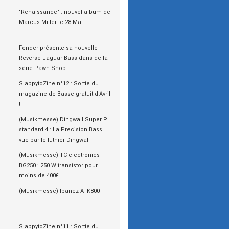
"Renaissance" : nouvel album de
Marcus Miller le 28 Mai
Fender présente sa nouvelle
Reverse Jaguar Bass dans de la
série Pawn Shop
SlappytoZine n°12 : Sortie du
magazine de Basse gratuit d'Avril
!
(Musikmesse) Dingwall Super P
standard 4 : La Precision Bass
vue par le luthier Dingwall
(Musikmesse) TC electronics
BG250 : 250 W transistor pour
moins de 400€
(Musikmesse) Ibanez ATK800
SlappytoZine n°11 : Sortie du