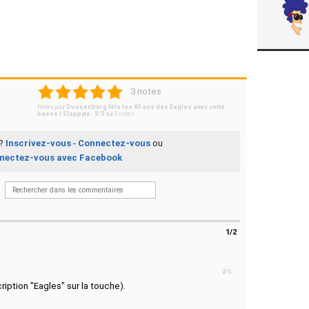
1
2
3
4
5
3 notes
Notes pour
Duesenberg fête les 40 ans des Eagles avec cette
basse | Slappyto
:
5
/
5
sur
3
notes
 ?
Inscrivez-vous
-
Connectez-vous
ou
nectez-vous avec Facebook
1/2
#9
cription "Eagles" sur la touche).