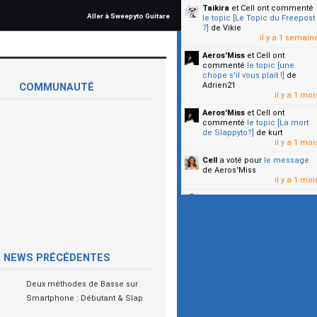
Taikira
et Cell
ont commenté
Aller à Sweepyto Guitare
le topic [Le Topic du Freepost
7]
de Vikie
il y a 1 semain
Aeros'Miss
et Cell
ont
commenté
le topic [une
chope s'il vous plait !]
de
Adrien21
COMMUNAUTÉ
il y a 1 moi
Aeros'Miss
et Cell
ont
commenté
le topic [La mort
de Slappyto?]
de kurt
il y a 1 moi
Cell
a voté pour
le message
de Aeros'Miss
il y a 1 moi
Cell
a voté pour
le message
de Malicia
il y a 1 moi
▼
NEWS PRÉCÉDENTES
Deux méthodes de Basse sur
Smartphone : Débutant & Slap