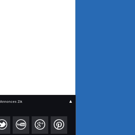
▲
Annonces Zik