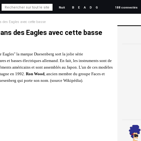
Nuit
B
E
A
D
G
188 connectés
s des Eagles avec cette basse
 ans des Eagles avec cette basse
res et basses électriques allemand. En fait, les instruments sont de
léments américains et sont assemblés au Japon. L'un de ces modèles
etagne en 1992.
Ron Wood
, ancien membre du groupe Faces et
uesenberg qui porte son nom. (source Wikipédia).