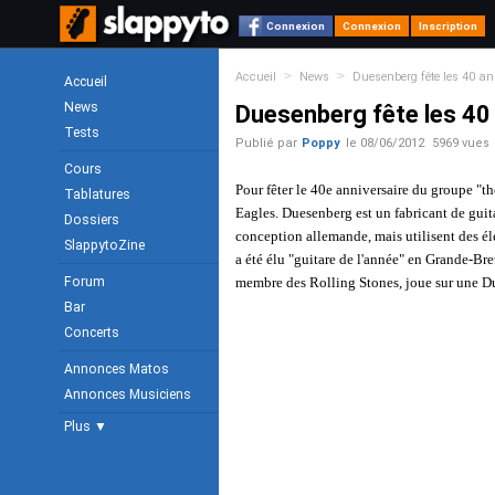
Connexion
Connexion
Inscription
>
>
Accueil
News
Duesenberg fête les 40 an
Accueil
News
Duesenberg fête les 40
Tests
Publié par
Poppy
le
08/06/2012
5969 vues
Cours
Pour fêter le 40e anniversaire du groupe "the Eagles" la marque Duesenberg sort la jolie série
Tablatures
Eagles. Duesenberg est un fabricant de guita
Dossiers
conception allemande, mais utilisent des é
SlappytoZine
a été élu "guitare de l'année" en Grande-Br
Forum
membre des Rolling Stones, joue sur une D
Bar
Concerts
Annonces Matos
Annonces Musiciens
Plus ▼