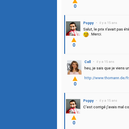
0
Poppy
•
il y a 15 ans
Salut, le prix n'avait pas 
. Merci.
0
Cell
•
il y a 15 ans
heu, je sais que je viens u
http://www.thomann.de/f
0
Poppy
•
il y a 15 ans
C'est corrigé j'avais mal 
0