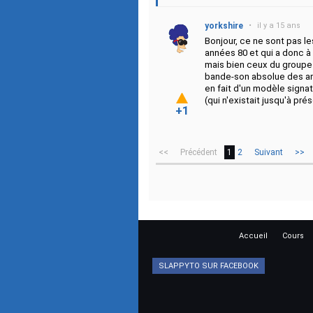
yorkshire
•
il y a 15 ans
Bonjour, ce ne sont pas l
années 80 et qui a donc à
mais bien ceux du groupe c
bande-son absolue des amo
en fait d'un modèle signat
(qui n'existait jusqu'à pr
+1
<<
Précédent
1
2
Suivant
>>
Accueil
Cours
SLAPPYTO SUR FACEBOOK