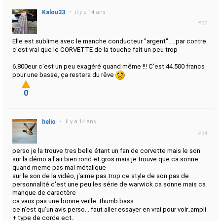
Kalou33
•
il y a 14 ans
#35
Elle est sublime avec le manche conducteur "argent".....par contre
c'est vrai que le CORVETTE de la touche fait un peu trop
6.800eur c'est un peu exagéré quand même !!! C'est 44.500 francs
pour une basse, ça restera du rêve
0
helio
•
il y a 14 ans
#34
perso je la trouve tres belle étant un fan de corvette mais le son
sur la démo a l'air bien rond et gros mais je trouve que ca sonne
quand meme pas mal métalique
sur le son de la vidéo, j'aime pas trop ce style de son pas de
personnalité c'est une peu les série de warwick ca sonne mais ca
manque de caractère
ca vaux pas une bonne veille thumb bass
ce n'est qu'un avis perso... faut aller essayer en vrai pour voir..ampli
+ type de corde ect..