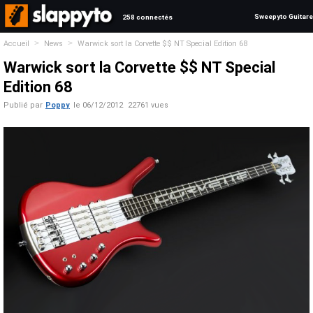
Sweepyto Guitare
258 connectés
>
>
Accueil
News
Warwick sort la Corvette $$ NT Special Edition 68
Warwick sort la Corvette $$ NT Special
Edition 68
Publié par
Poppy
le
06/12/2012
22761 vues