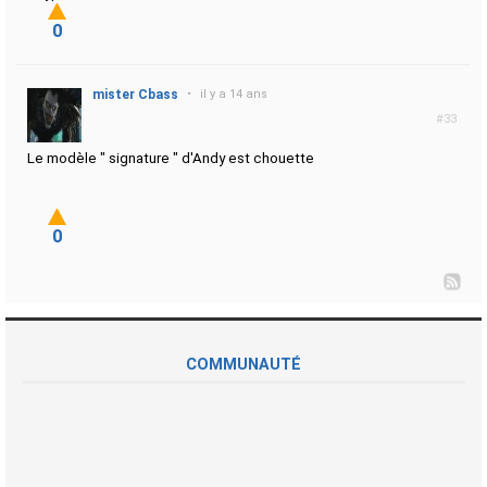
0
mister Cbass
•
il y a 14 ans
#33
Le modèle " signature " d'Andy est chouette
0
COMMUNAUTÉ