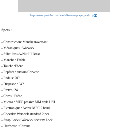
http://www.youtube.com/watch?feature=player_emb...
Specs :
- Construction: Manche traversant
- Mécaniques : Warwick
- Sillet: Just-A-Nut III Brass
- Manche : Erable
- Touche :Ebène
- Repères : custom Corvette
- Radius: 20?
- Diapason : 34?
- Frettes: 24
- Corps : Frêne
- Micros : MEC passive MM style H/H
- Electronique : Active MEC 2 band
- Chevalet: Warwick standard 2 pcs
- Strap Locks: Warwick security Lock
- Hardware : Chrome