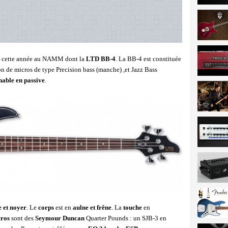
s cette année au NAMM dont la
LTD BB-4
. La BB-4 est constituée
on de micros de type Precision bass (manche) ,et Jazz Bass
hable en passive
.
e et noyer
. Le
corps
est en
aulne et frêne
. La
touche
en
ros
sont des
Seymour Duncan
Quarter Pounds : un SJB-3 en