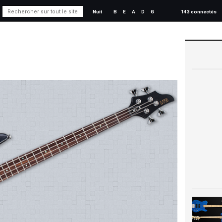
Nuit
B
E
A
D
G
143 connectés
s