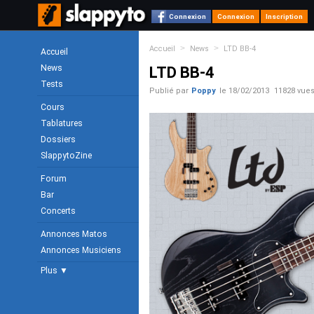
Connexion
Connexion
Inscription
>
>
Accueil
News
LTD BB-4
Accueil
News
LTD BB-4
Tests
Publié par
Poppy
le
18/02/2013
11828 vue
Cours
Tablatures
Dossiers
SlappytoZine
Forum
Bar
Concerts
Annonces Matos
Annonces Musiciens
Plus ▼