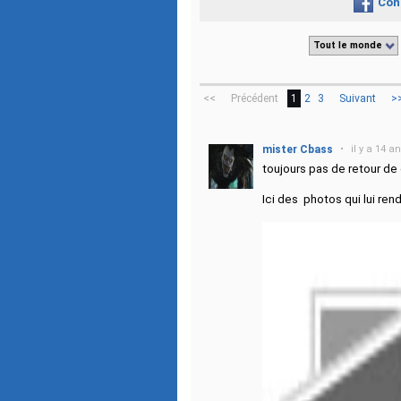
Con
Tout le monde
<<
Précédent
1
2
3
Suivant
>
mister Cbass
•
il y a 14 a
toujours pas de retour de
Ici des photos qui lui ren