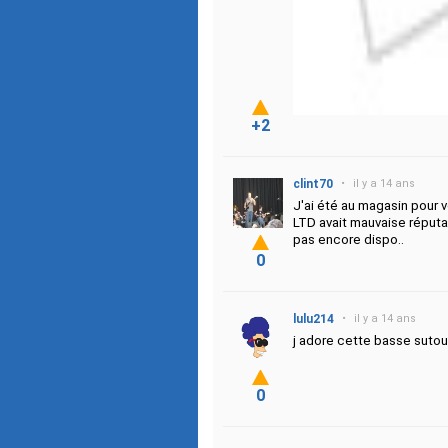
+2
clint70
•
il y a 14 ans
J'ai été au magasin pour v
LTD avait mauvaise réputat
pas encore dispo..
0
lulu214
•
il y a 14 ans
j adore cette basse sutou
0