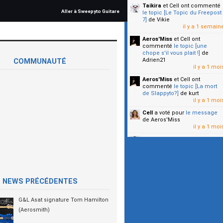
Taikira
et Cell
ont commenté
Aller à Sweepyto Guitare
le topic [Le Topic du Freepost
7]
de Vikie
il y a 1 semain
Aeros'Miss
et Cell
ont
commenté
le topic [une
chope s'il vous plait !]
de
Adrien21
COMMUNAUTÉ
il y a 1 moi
Aeros'Miss
et Cell
ont
commenté
le topic [La mort
de Slappyto?]
de kurt
il y a 1 moi
Cell
a voté pour
le message
de Aeros'Miss
il y a 1 moi
Cell
a voté pour
le message
de Malicia
il y a 1 moi
▼
NEWS PRÉCÉDENTES
G&L Asat signature Tom Hamilton
(Aerosmith)