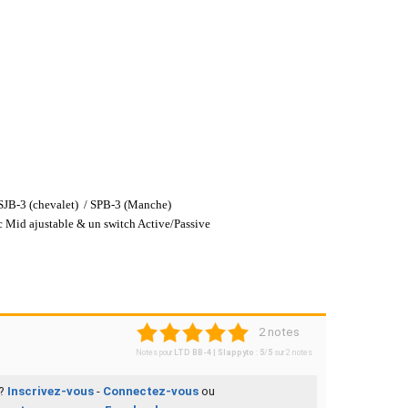
SJB-3 (chevalet) / SPB-3 (Manche)
c Mid ajustable & un switch Active/Passive
1
2
3
4
5
2 notes
Notes pour
LTD BB-4 | Slappyto
:
5
/
5
sur
2
notes
 ?
Inscrivez-vous
-
Connectez-vous
ou