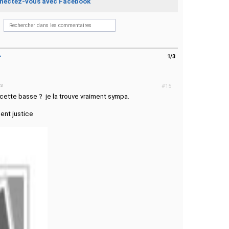
nectez-vous avec Facebook
>
1/3
ns
#15
 cette basse ? je la trouve vraiment sympa.
dent justice