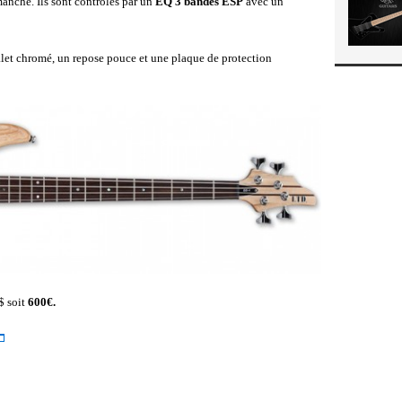
anche. Ils sont contrôlés par un
EQ 3 bandes ESP
avec un
let chromé, un repose pouce et une plaque de protection
$ soit
600€.