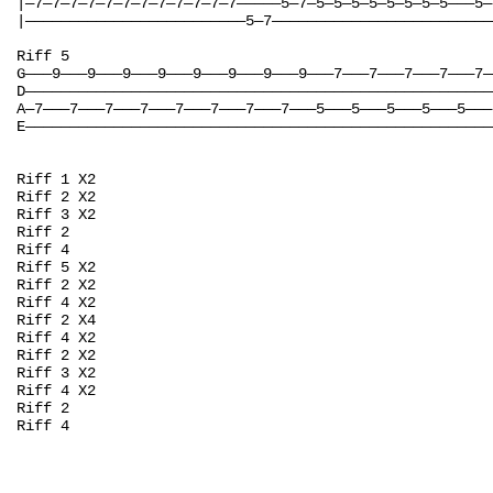
|—7—7—7—7—7—7—7—7—7—7—7—7—————5—7—5—5—5—5—5—5—5—5———5—7
|—————————————————————————5—7——————————————————————————
Riff 5

G———9———9———9———9———9———9———9———9———7———7———7———7———7—
D—————————————————————————————————————————————————————
A—7———7———7———7———7———7———7———7———5———5———5———5———5———
E—————————————————————————————————————————————————————
Riff 1 X2

Riff 2 X2

Riff 3 X2

Riff 2

Riff 4

Riff 5 X2

Riff 2 X2

Riff 4 X2

Riff 2 X4

Riff 4 X2

Riff 2 X2

Riff 3 X2

Riff 4 X2

Riff 2

Riff 4
