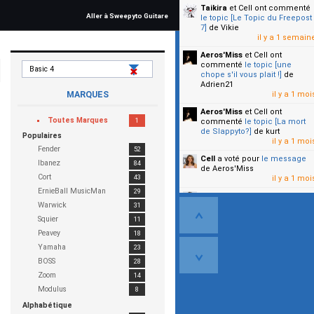
Taikira
et Cell
ont commenté
Aller à Sweepyto Guitare
le topic [Le Topic du Freepost
7]
de Vikie
il y a 1 semain
Aeros'Miss
et Cell
ont
commenté
le topic [une
chope s'il vous plait !]
de
Adrien21
MARQUES
il y a 1 moi
Aeros'Miss
et Cell
ont
Toutes Marques
1
commenté
le topic [La mort
de Slappyto?]
de kurt
Populaires
il y a 1 moi
Fender
52
Cell
a voté pour
le message
Ibanez
84
de Aeros'Miss
Cort
43
il y a 1 moi
ErnieBall MusicMan
29
Cell
a voté pour
le message
Warwick
31
de Malicia
il y a 1 moi
Squier
11
Peavey
18
▼
Yamaha
23
BOSS
28
Zoom
14
Modulus
8
Alphabétique