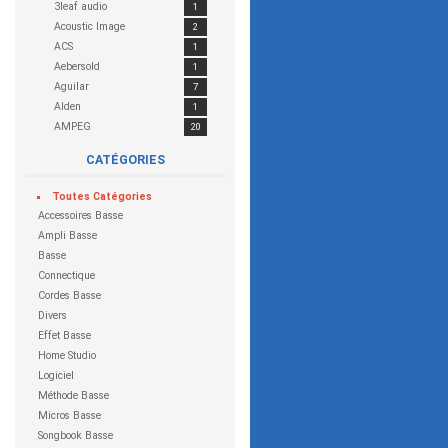
3leaf audio
1
Acoustic Image
2
ACS
1
Aebersold
1
Aguilar
7
Alden
1
AMPEG
20
APEX
1
CATÉGORIES
Apogee
1
Apple
1
Toutes
Catégories
Aria
7
Accessoires Basse
Arts In Bloodshed
1
Ampli Basse
Ashdown
15
Basse
Asoft
1
Connectique
atrics
1
Cordes Basse
Bacchus
1
Divers
BBE
1
Effet Basse
BC Rich
2
Home Studio
Behringer
24
Logiciel
Big John
2
Méthode Basse
Boss
30
Micros Basse
CATALINBREAD
1
Songbook Basse
CEntrance
1