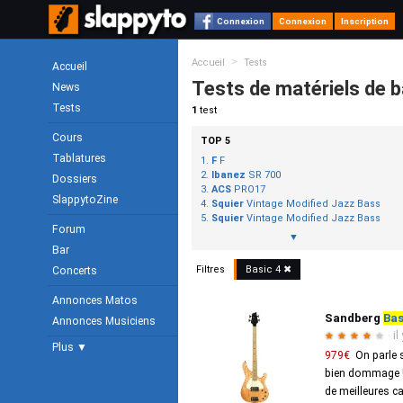
Connexion
Connexion
Inscription
>
Accueil
Tests
Accueil
Tests de matériels de 
News
Tests
1
test
Cours
TOP 5
Tablatures
F
F
Ibanez
SR 700
Dossiers
ACS
PRO17
SlappytoZine
Squier
Vintage Modified Jazz Bass
Squier
Vintage Modified Jazz Bass
Forum
▼
Bar
Filtres
Basic
4
✖
Concerts
Annonces Matos
Sandberg
Bas
Annonces Musiciens
·
il
★
★
★
★
★
Plus ▼
979€
On parle 
bien dommage ! 
de meilleures car