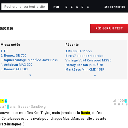
Nuit
B
E
A
D
G
264 connectés
basse
RÉDIGER UN TEST
Mieux notés
Récents
F
F
AMPEG
BA-115 V2
Ibanez
SR 700
Sire
v7 alder bk 4 cordes
Squier
Vintage Modified Jazz Bass
Vintage
VJ74 Reissued MSSB
Ashdown
MAG 300
Harley Benton
jb 40 fl sb
Ibanez
ATK 300
MarkBass
Mini CMD 151P
▼
▼
ic
4
1026
4
0
9
 y a 1
4
ans
·
Basse
·
Sandberg
souvent des modèles Ken Taylor, mais jamais de la
Basic
, et c'est
Cette basse est une rivale pour chaque MusicMan, car elle présente
actéristiques (...