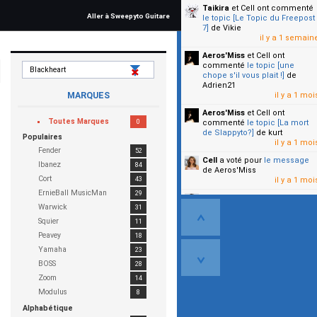
Taikira
et Cell
ont commenté
Aller à Sweepyto Guitare
le topic [Le Topic du Freepost
7]
de Vikie
il y a 1 semain
Aeros'Miss
et Cell
ont
commenté
le topic [une
chope s'il vous plait !]
de
Adrien21
MARQUES
il y a 1 moi
Aeros'Miss
et Cell
ont
Toutes Marques
0
commenté
le topic [La mort
de Slappyto?]
de kurt
Populaires
il y a 1 moi
Fender
52
Cell
a voté pour
le message
Ibanez
84
de Aeros'Miss
Cort
43
il y a 1 moi
ErnieBall MusicMan
29
Cell
a voté pour
le message
Warwick
31
de Malicia
il y a 1 moi
Squier
11
Peavey
18
▼
Yamaha
23
BOSS
28
Zoom
14
Modulus
8
Alphabétique