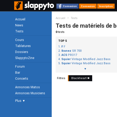
Connexion
Connexion
Inscription
>
Accueil
Tests
Accueil
Tests de matériels de 
News
Tests
0
tests
Cours
TOP 5
Tablatures
F
F
Ibanez
SR 700
Dossiers
ACS
PRO17
SlappytoZine
Squier
Vintage Modified Jazz Bass
Squier
Vintage Modified Jazz Bass
Forum
▼
Bar
Filtres
Blackheart
✖
Concerts
Annonces Matos
Annonces Musiciens
Plus ▼