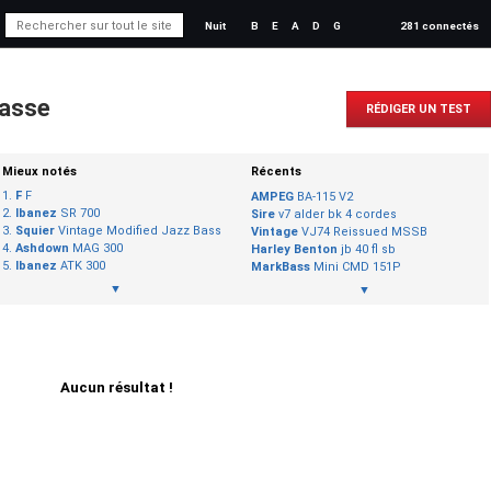
Nuit
B
E
A
D
G
281 connectés
basse
RÉDIGER UN TEST
Mieux notés
Récents
F
F
AMPEG
BA-115 V2
Ibanez
SR 700
Sire
v7 alder bk 4 cordes
Squier
Vintage Modified Jazz Bass
Vintage
VJ74 Reissued MSSB
Ashdown
MAG 300
Harley Benton
jb 40 fl sb
Ibanez
ATK 300
MarkBass
Mini CMD 151P
▼
▼
Aucun résultat !