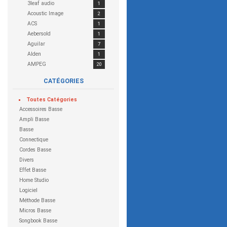
3leaf audio
1
Acoustic Image
2
ACS
1
Aebersold
1
Aguilar
7
Alden
1
AMPEG
20
APEX
1
CATÉGORIES
Apogee
1
Apple
1
Toutes
Catégories
Aria
7
Accessoires Basse
Arts In Bloodshed
1
Ampli Basse
Ashdown
15
Basse
Asoft
1
Connectique
atrics
1
Cordes Basse
Bacchus
1
Divers
BBE
1
Effet Basse
BC Rich
2
Home Studio
Behringer
24
Logiciel
Big John
2
Méthode Basse
Boss
30
Micros Basse
CATALINBREAD
1
Songbook Basse
CEntrance
1