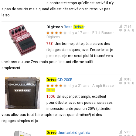
a contrasté temps qu'elle est activé il n'y
a pas de soucis mais quand elle est désactivé on en retrouve pas
le so...
Digitech
Bass
Drive
r
7194
0
8
·
il y a 17 ans
·
Effet Basse
·
★
★
★
★
★
Digitech
73€
Une bonne petite pédale avec des
réglages classiques, avec l'expérience je
pense que je me serai plutôt tourné vers
une boss ou une Zvex mais pour l'instant elle me suffit
amplement.
Drive
CD 200B
9018
0
8
·
il y a 21 ans
·
Ampli Basse
·
★
★
★
★
★
Drive
100€
Un super petit ampli, excellent
pour débuter avec une puissance assez
impressionante pour un 20W (attention
vous allez pas tout faire exploser avec quand-même!) et des
réglages simples et jo...
Drive
thunterbird gothic
5958