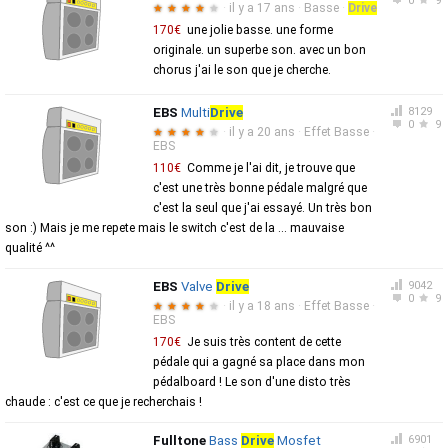
0
9
·
il y a 17 ans
·
Basse
·
Drive
★
★
★
★
★
170€
une jolie basse. une forme
originale. un superbe son. avec un bon
chorus j'ai le son que je cherche.
EBS
Multi
Drive
8129
0
9
·
il y a 20 ans
·
Effet Basse
·
★
★
★
★
★
EBS
110€
Comme je l'ai dit, je trouve que
c'est une très bonne pédale malgré que
c'est la seul que j'ai essayé. Un très bon
son :) Mais je me repete mais le switch c'est de la ... mauvaise
qualité ^^
EBS
Valve
Drive
9042
0
9
·
il y a 18 ans
·
Effet Basse
·
★
★
★
★
★
EBS
170€
Je suis très content de cette
pédale qui a gagné sa place dans mon
pédalboard ! Le son d'une disto très
chaude : c'est ce que je recherchais !
Fulltone
Bass
Drive
Mosfet
6901