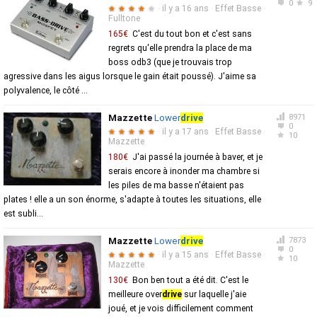
0
9
·
il y a 16 ans
·
Effet Basse
·
★
★
★
★
★
Fulltone
165€
C'est du tout bon et c'est sans
regrets qu'elle prendra la place de ma
boss odb3 (que je trouvais trop
agressive dans les aigus lorsque le gain était poussé). J'aime sa
polyvalence, le côté ...
Mazzette
Lower
drive
8971
0
·
il y a 17 ans
·
Effet Basse
·
★
★
★
★
★
10
Mazzette
180€
J'ai passé la journée à baver, et je
serais encore à inonder ma chambre si
les piles de ma basse n'étaient pas
plates ! elle a un son énorme, s'adapte à toutes les situations, elle
est subli...
Mazzette
Lower
drive
7873
0
·
il y a 15 ans
·
Effet Basse
·
★
★
★
★
★
10
Mazzette
130€
Bon ben tout a été dit. C'est le
meilleure over
drive
sur laquelle j'aie
joué, et je vois difficilement comment