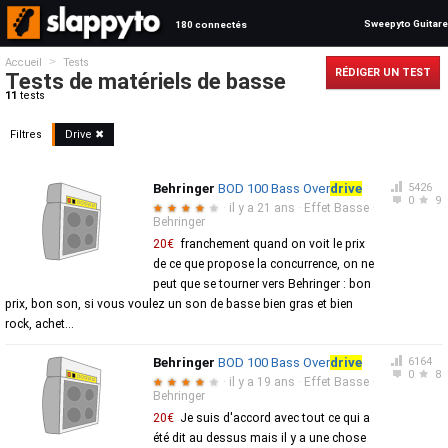
Sweepyto Guitare
180 connectés
>
Accueil
Tests
RÉDIGER UN TEST
Tests de matériels de basse
11
tests
Filtres
Drive
✖
Behringer
BOD 100 Bass Over
drive
5426
0
9
·
il y a 21 ans
·
Effet Basse
·
★
★
★
★
★
Behringer
20€
franchement quand on voit le prix
de ce que propose la concurrence, on ne
peut que se tourner vers Behringer : bon
prix, bon son, si vous voulez un son de basse bien gras et bien
rock, achet...
Behringer
BOD 100 Bass Over
drive
6164
0
8
·
il y a 19 ans
·
Effet Basse
·
★
★
★
★
★
Behringer
20€
Je suis d'accord avec tout ce qui a
été dit au dessus mais il y a une chose