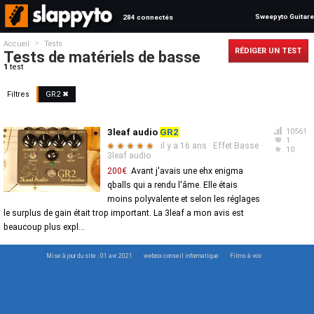
Sweepyto Guitare
284 connectés
>
Accueil
Tests
RÉDIGER UN TEST
Tests de matériels de basse
1
test
Filtres
GR2
✖
3leaf audio
GR2
10561
1
·
il y a 16 ans
·
Effet Basse
·
★
★
★
★
★
10
3leaf audio
200€
Avant j'avais une ehx enigma
qballs qui a rendu l'âme. Elle étais
moins polyvalente et selon les réglages
le surplus de gain était trop important. La 3leaf a mon avis est
beaucoup plus expl...
Mise à jour du site : 01 avr. 2021
webrox conseil informatique
Films à voir