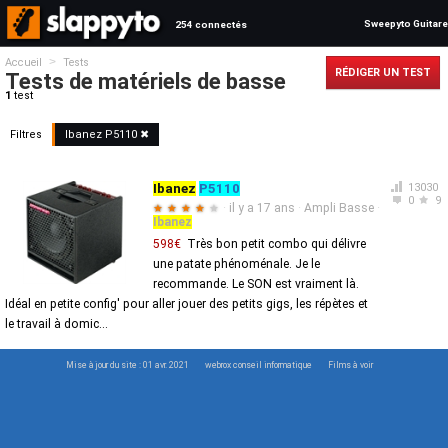
Sweepyto Guitare
254 connectés
>
Accueil
Tests
RÉDIGER UN TEST
Tests de matériels de basse
1
test
Filtres
Ibanez
P5110
✖
Ibanez
P5110
13030
0
9
·
il y a 17 ans
·
Ampli Basse
·
★
★
★
★
★
Ibanez
598€
Très bon petit combo qui délivre
une patate phénoménale. Je le
recommande. Le SON est vraiment là.
Idéal en petite config' pour aller jouer des petits gigs, les répètes et
le travail à domic...
Mise à jour du site : 01 avr. 2021
webrox conseil informatique
Films à voir