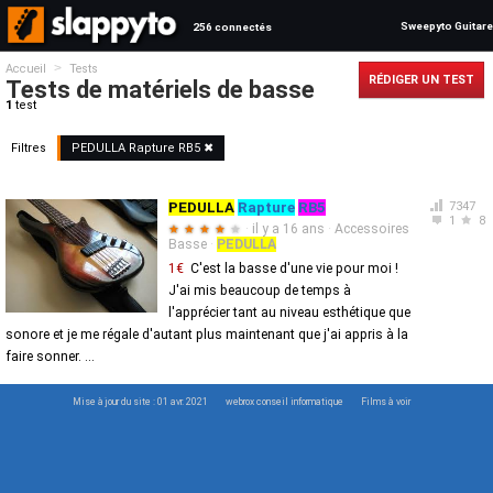
Sweepyto Guitare
256 connectés
>
Accueil
Tests
RÉDIGER UN TEST
Tests de matériels de basse
1
test
Filtres
PEDULLA
Rapture
RB5
✖
PEDULLA
Rapture
RB5
7347
1
8
·
il y a 16 ans
·
Accessoires
★
★
★
★
★
Basse
·
PEDULLA
1€
C'est la basse d'une vie pour moi !
J'ai mis beaucoup de temps à
l'apprécier tant au niveau esthétique que
sonore et je me régale d'autant plus maintenant que j'ai appris à la
faire sonner. ...
Mise à jour du site : 01 avr. 2021
webrox conseil informatique
Films à voir