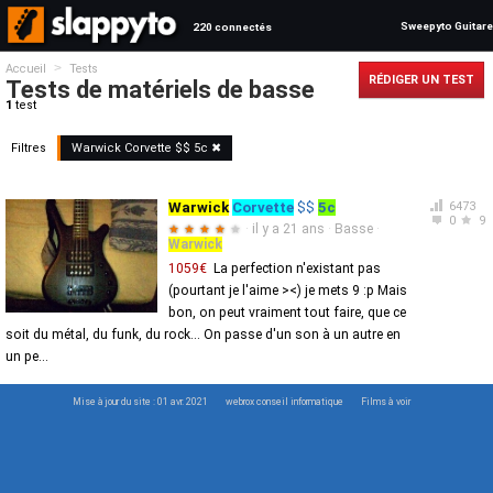
Sweepyto Guitare
220 connectés
>
Accueil
Tests
RÉDIGER UN TEST
Tests de matériels de basse
1
test
Filtres
Warwick
Corvette
$$
5c
✖
Warwick
Corvette
$$
5c
6473
0
9
·
il y a 21 ans
·
Basse
·
★
★
★
★
★
Warwick
1059€
La perfection n'existant pas
(pourtant je l'aime ><) je mets 9 :p Mais
bon, on peut vraiment tout faire, que ce
soit du métal, du funk, du rock... On passe d'un son à un autre en
un pe...
Mise à jour du site : 01 avr. 2021
webrox conseil informatique
Films à voir