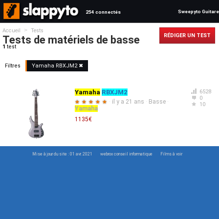
Sweepyto Guitare
254 connectés
>
Accueil
Tests
RÉDIGER UN TEST
Tests de matériels de basse
1
test
Filtres
Yamaha
RBXJM2
✖
Yamaha
RBXJM2
6528
0
·
il y a 21 ans
·
Basse
·
★
★
★
★
★
10
Yamaha
1135€
Mise à jour du site : 01 avr. 2021
webrox conseil informatique
Films à voir