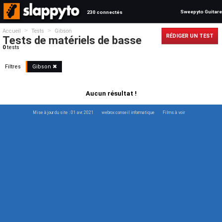
Sweepyto Guitare
230 connectés
>
>
Accueil
Tests
Gibson
RÉDIGER UN TEST
Tests de matériels de basse
0
tests
Filtres
Gibson ✖
Aucun résultat !
Mise à jour du site : 01 avr. 2021
webrox conseil informatique
Films à voir