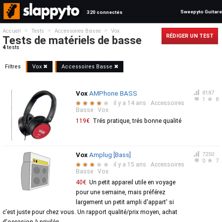
Sweepyto Guitare
320 connectés
>
>
>
Accueil
Tests
Accessoires Basse
Vox
RÉDIGER UN TEST
Tests de matériels de basse
4
tests
Filtres
Vox ✖
Accessoires Basse ✖
Vox
AMPhone BASS
8187
1
8
·
il y a 14 ans
·
Accessoires
★
★
★
★
★
Basse
·
Vox
119€
Trés pratique, trés bonne qualité
Vox
Amplug [Bass]
7250
0
7
·
il y a 15 ans
·
Accessoires
★
★
★
★
★
Basse
·
Vox
40€
Un petit appareil utile en voyage
pour une semaine, mais préférez
largement un petit ampli d'appart' si
c'est juste pour chez vous. Un rapport qualité/prix moyen, achat