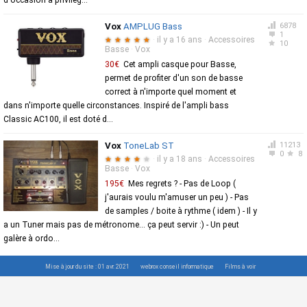
d'occasion à privilég...
Vox
AMPLUG Bass
6878
1
·
il y a 16 ans
·
Accessoires
★
★
★
★
★
10
Basse
·
Vox
30€
Cet ampli casque pour Basse,
permet de profiter d'un son de basse
correct à n'importe quel moment et
dans n'importe quelle circonstances. Inspiré de l'ampli bass
Classic AC100, il est doté d...
Vox
ToneLab ST
11213
0
8
·
il y a 18 ans
·
Accessoires
★
★
★
★
★
Basse
·
Vox
195€
Mes regrets ? - Pas de Loop (
j'aurais voulu m'amuser un peu ) - Pas
de samples / boite à rythme ( idem ) - Il y
a un Tuner mais pas de métronome... ça peut servir :) - Un peut
galère à ordo...
Mise à jour du site : 01 avr. 2021
webrox conseil informatique
Films à voir