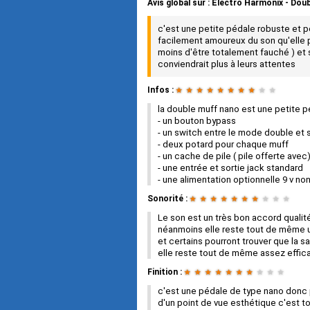
Avis global
sur :
Electro Harmonix - Dou
c'est une petite pédale robuste et 
facilement amoureux du son qu'elle p
moins d'être totalement fauché ) et 
conviendrait plus à leurs attentes
Infos :
★
★
★
★
★
★
★
★
★
★
la double muff nano est une petite p
- un bouton bypass
- un switch entre le mode double et 
- deux potard pour chaque muff
- un cache de pile ( pile offerte avec
- une entrée et sortie jack standard
- une alimentation optionnelle 9 v no
Sonorité :
★
★
★
★
★
★
★
★
★
★
Le son est un très bon accord qualité
néanmoins elle reste tout de même
et certains pourront trouver que la sa
elle reste tout de même assez effic
Finition :
★
★
★
★
★
★
★
★
★
★
c'est une pédale de type nano donc 
d'un point de vue esthétique c'est t