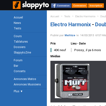
Connexion
Connexion
Inscription
>
>
>
Accueil
Tests
Electro Harmonix
Doub
Accueil
News
Electro Harmonix
-
Doub
Tests
Publié par
Maltiize
le
14/03/2013
6157 Hit
Cours
Tablatures
Prix
Lieu - Date
Dossiers
40€ neuf
Poissy , il ya 6 mois
SlappytoZine
Médias
Forum
Bar
Concerts
Annonces Matos
Annonces Musiciens
Plus ▼