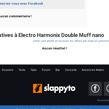
nectez-vous avec Facebook
Aucun commentaire !
tives à Electro Harmonix Double Muff nano
Créer une alerte et recevoir les offres par mail en premier
Aucun résultat !
Dossiers
Tests
Tabs
Forum
Bar
Concerts
Annonces Matos
Newslett