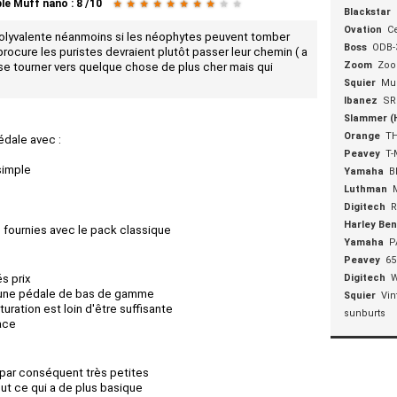
ble Muff nano
:
8
/
10
★
★
★
★
★
★
★
★
★
★
Blackstar
Ovation
Ce
polyvalente néanmoins si les néophytes peuvent tomber
Boss
ODB-
rocure les puristes devraient plutôt passer leur chemin ( a
Zoom
Zoo
se tourner vers quelque chose de plus cher mais qui
Squier
Mus
Ibanez
SR
Slammer 
Orange
T
édale avec :
Peavey
T-
simple
Yamaha
B
Luthman
)
Digitech
R
Harley Be
n fournies avec le pack classique
Yamaha
P
Peavey
65
s prix
Digitech
 une pédale de bas de gamme
Squier
Vin
turation est loin d'être suffisante
sunburts
ace
par conséquent très petites
out ce qui a de plus basique