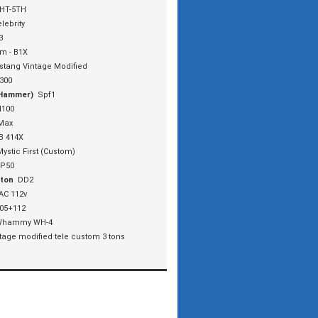
HT-5TH
lebrity
3
m - B1X
tang Vintage Modified
300
(Hammer)
Spf1
H100
Max
B 414X
Mystic First (Custom)
P50
nton
DD2
AC 112v
05+112
Whammy WH-4
tage modified tele custom 3 tons