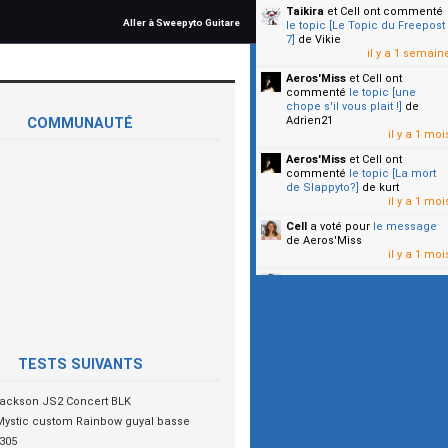
Taikira
et Cell
ont commenté
Aller à Sweepyto Guitare
le topic [Le Topic du Freepost
7]
de Vikie
il y a 1 semain
Aeros'Miss
et Cell
ont
commenté
le topic [une
chope s'il vous plait !]
de
Adrien21
COMMUNAUTÉ
il y a 1 moi
Aeros'Miss
et Cell
ont
commenté
le topic [La mort
de Slappyto?]
de kurt
il y a 1 moi
Cell
a voté pour
le message
de Aeros'Miss
il y a 1 moi
Cell
a voté pour
le message
de Malicia
il y a 1 moi
▼
TESTS SUIVANTS
ackson JS2 Concert BLK
Mystic custom Rainbow guyal basse
305