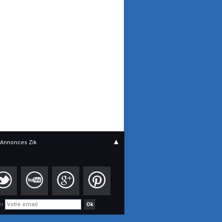
▲
Annonces Zik
er