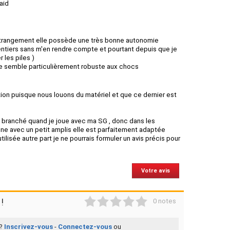
aid
t étrangement elle possède une très bonne autonomie
rs entiers sans m'en rendre compte et pourtant depuis que je
r les piles )
 me semble particulièrement robuste aux chocs
tition puisque nous louons du matériel et que ce dernier est
s branché quand je joue avec ma SG , donc dans les
nne avec un petit amplis elle est parfaitement adaptée
ilisée autre part je ne pourrais formuler un avis précis pour
Votre avis
1
2
3
4
5
!
0 notes
 ?
Inscrivez-vous
-
Connectez-vous
ou