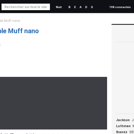
Nuit
B
E
A
D
G
198 connectés
le Muff nano
le Muff nano
s
Jackson
J
Luthman
Ibanez
SR