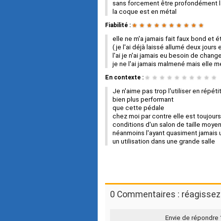
sans forcement être profondément l
la coque est en métal
Fiabilité :
★
★
★
★
★
★
★
★
★
★
elle ne m'a jamais fait faux bond e
( je l'ai déjà laissé allumé deux jou
l'ai je n'ai jamais eu besoin de change
je ne l'ai jamais malmené mais elle
En contexte :
★
★
★
★
★
★
★
★
★
★
Je n'aime pas trop l'utiliser en répé
bien plus performant
que cette pédale
chez moi par contre elle est toujour
conditions d'un salon de taille moye
néanmoins l'ayant quasiment jamais ut
un utilisation dans une grande salle
0 Commentaires : réagissez 
Envie de répondre