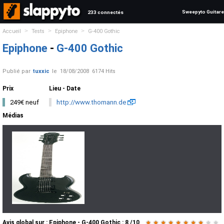
Sweepyto Guitare
233 connectés
>
>
>
Accueil
Tests
Epiphone
G-400 Gothic
Epiphone
-
G-400 Gothic
Publié par
tuxxic
le
18/08/2008
6174 Hits
Prix
Lieu - Date
249€ neuf
http://www.thomann.de
Médias
Avis global
sur :
Epiphone - G-400 Gothic
:
8
/
10
★
★
★
★
★
★
★
★
★
★