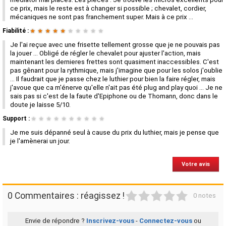
ce prix, mais le reste est à changer si possible ; chevalet, cordier,
mécaniques ne sont pas franchement super. Mais à ce prix ...
Fiabilité :
★
★
★
★
★
★
★
★
★
★
Je l'ai reçue avec une frisette tellement grosse que je ne pouvais pas
la jouer ... Obligé de régler le chevalet pour ajuster l'action, mais
maintenant les dernieres frettes sont quasiment inaccessibles. C'est
pas gênant pour la rythmique, mais j'imagine que pour les solos j'oublie
... Il faudrait que je passe chez le luthier pour bien la faire régler, mais
j'avoue que ca m'énerve qu'elle n'ait pas été plug and play quoi ... Je ne
sais pas si c'est de la faute d'Epiphone ou de Thomann, donc dans le
doute je laisse 5/10.
Support :
★
★
★
★
★
★
★
★
★
★
Je me suis dépanné seul à cause du prix du luthier, mais je pense que
je l'amènerai un jour.
Votre avis
1
2
3
4
5
0 Commentaires : réagissez !
0 notes
Envie de répondre ?
Inscrivez-vous
-
Connectez-vous
ou