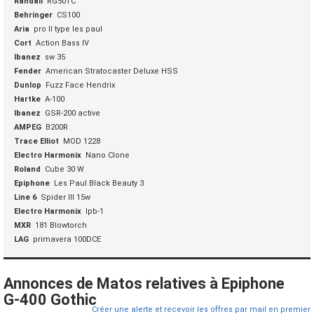
Randall
RG50TC
Behringer
CS100
Aria
pro II type les paul
Cort
Action Bass IV
Ibanez
sw 35
Fender
American Stratocaster Deluxe HSS
Dunlop
Fuzz Face Hendrix
Hartke
A-100
Ibanez
GSR-200 active
AMPEG
B200R
Trace Elliot
MOD 1228
Electro Harmonix
Nano Clone
Roland
Cube 30 W
Epiphone
Les Paul Black Beauty 3
Line 6
Spider III 15w
Electro Harmonix
lpb-1
MXR
181 Blowtorch
LAG
primavera 100DCE
Annonces de Matos relatives à Epiphone
G-400 Gothic
Créer une alerte et recevoir les offres par mail en premier