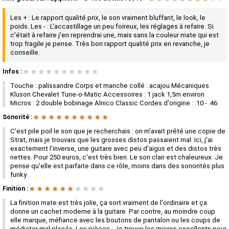
Les + : Le rapport qualité prix, le son vraiment bluffant, le look, le
poids. Les - : L'accastillage un peu foireux, les réglages à refaire. Si
c'était à refaire j'en reprendrai une, mais sans la couleur mate qui est
trop fragile je pense. Très bon rapport qualité prix en revanche, je
conseille.
Infos :
★
★
★
★
★
★
★
★
★
★
Touche : palissandre Corps et manche collé : acajou Mécaniques
Kluson Chevalet Tune-o-Matic Accessoires : 1 jack 1,5m environ
Micros : 2 double bobinage Alnico Classic Cordes d'origine : .10 - .46
Sonorité :
★
★
★
★
★
★
★
★
★
★
C'est pile poil le son que je recherchais : on m'avait prêté une copie de
Strat, mais je trouvais que les grosses distos passaient mal. Ici, j'ai
exactement l'inverse, une guitare avec peu d'aigus et des distos très
nettes. Pour 250 euros, c'est très bien. Le son clair est chaleureux. Je
pense qu'elle est parfaite dans ce rôle, moins dans des sonorités plus
funky
Finition :
★
★
★
★
★
★
★
★
★
★
La finition mate est très jolie, ça sort vraiment de l'ordinaire et ça
donne un cachet moderne à la guitare. Par contre, au moindre coup
elle marque, méfiance avec les boutons de pantalon ou les coups de
médiator mal placés. Les pièces : Je trouve les micros excellents pour