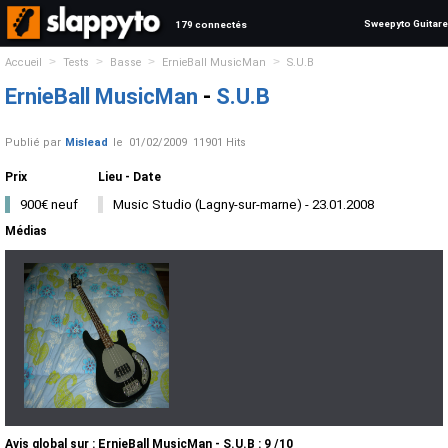
Sweepyto Guitare
179 connectés
>
>
>
>
Accueil
Tests
Basse
ErnieBall MusicMan
S.U.B
ErnieBall MusicMan
-
S.U.B
Publié par
Mislead
le
01/02/2009
11901 Hits
Prix
Lieu - Date
900€ neuf
Music Studio (Lagny-sur-marne) - 23.01.2008
Médias
Avis global
sur :
ErnieBall MusicMan - S.U.B
:
9
/
10