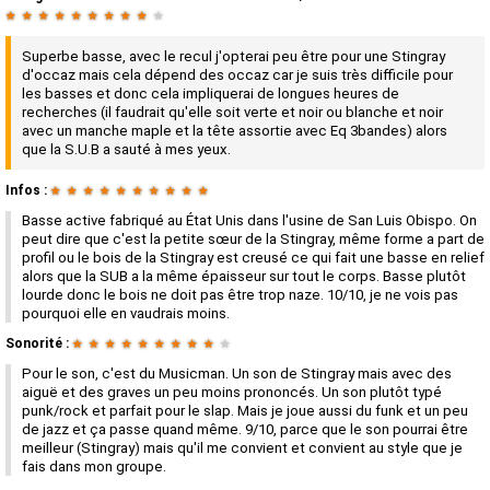
★
★
★
★
★
★
★
★
★
★
Superbe basse, avec le recul j'opterai peu être pour une Stingray
d'occaz mais cela dépend des occaz car je suis très difficile pour
les basses et donc cela impliquerai de longues heures de
recherches (il faudrait qu'elle soit verte et noir ou blanche et noir
avec un manche maple et la tête assortie avec Eq 3bandes) alors
que la S.U.B a sauté à mes yeux.
Infos :
★
★
★
★
★
★
★
★
★
★
Basse active fabriqué au État Unis dans l'usine de San Luis Obispo. On
peut dire que c'est la petite sœur de la Stingray, même forme a part de
profil ou le bois de la Stingray est creusé ce qui fait une basse en relief
alors que la SUB a la même épaisseur sur tout le corps. Basse plutôt
lourde donc le bois ne doit pas être trop naze. 10/10, je ne vois pas
pourquoi elle en vaudrais moins.
Sonorité :
★
★
★
★
★
★
★
★
★
★
Pour le son, c'est du Musicman. Un son de Stingray mais avec des
aiguë et des graves un peu moins prononcés. Un son plutôt typé
punk/rock et parfait pour le slap. Mais je joue aussi du funk et un peu
de jazz et ça passe quand même. 9/10, parce que le son pourrai être
meilleur (Stingray) mais qu'il me convient et convient au style que je
fais dans mon groupe.