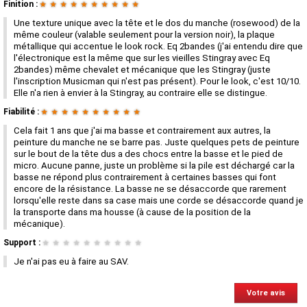
Finition :
★
★
★
★
★
★
★
★
★
★
Une texture unique avec la tête et le dos du manche (rosewood) de la
même couleur (valable seulement pour la version noir), la plaque
métallique qui accentue le look rock. Eq 2bandes (j'ai entendu dire que
l'électronique est la même que sur les vieilles Stingray avec Eq
2bandes) même chevalet et mécanique que les Stingray (juste
l'inscription Musicman qui n'est pas présent). Pour le look, c'est 10/10.
Elle n'a rien à envier à la Stingray, au contraire elle se distingue.
Fiabilité :
★
★
★
★
★
★
★
★
★
★
Cela fait 1 ans que j'ai ma basse et contrairement aux autres, la
peinture du manche ne se barre pas. Juste quelques pets de peinture
sur le bout de la tête dus a des chocs entre la basse et le pied de
micro. Aucune panne, juste un problème si la pile est déchargé car la
basse ne répond plus contrairement à certaines basses qui font
encore de la résistance. La basse ne se désaccorde que rarement
lorsqu'elle reste dans sa case mais une corde se désaccorde quand je
la transporte dans ma housse (à cause de la position de la
mécanique).
Support :
★
★
★
★
★
★
★
★
★
★
Je n'ai pas eu à faire au SAV.
Votre avis