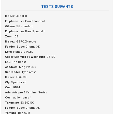
TESTS SUIVANTS
Ibanez
ATK 300
Epiphone
Les Paul Standard
Gibson
SG standard
Epiphone
Les Paul Special II
Zoom
B2
Ibanez
GSR-200 active
Fender
Super Champ XD
Korg
Pandora PX5D
Oscar Schmidt by Washburn
OB100
LAG
The Beast
Ashdown
Mag Evo 300
Santander
Type Artist
Ibanez
EDA 905
Olp
Spector 4c
Cort
GB94
Aria
Aria pro 2 Cardinal Series
Cort
action bass 4
Takamine
EG 340 SC
Fender
Super Champ XD
Yamaha
RBX 6JM