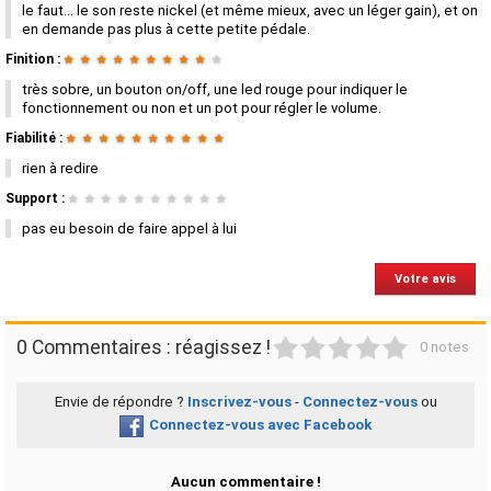
le faut... le son reste nickel (et même mieux, avec un léger gain), et on
en demande pas plus à cette petite pédale.
Finition :
★
★
★
★
★
★
★
★
★
★
très sobre, un bouton on/off, une led rouge pour indiquer le
fonctionnement ou non et un pot pour régler le volume.
Fiabilité :
★
★
★
★
★
★
★
★
★
★
rien à redire
Support :
★
★
★
★
★
★
★
★
★
★
pas eu besoin de faire appel à lui
Votre avis
1
2
3
4
5
0 Commentaires : réagissez !
0 notes
Envie de répondre ?
Inscrivez-vous
-
Connectez-vous
ou
Connectez-vous avec Facebook
Aucun commentaire !