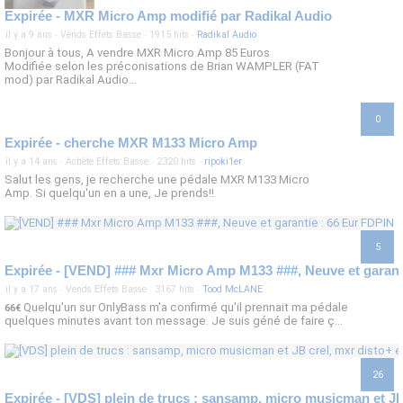
Expirée - MXR Micro Amp modifié par Radikal Audio
il y a 9 ans
·
Vends Effets Basse
·
1915 hits
·
Radikal Audio
Bonjour à tous, A vendre MXR Micro Amp 85 Euros
Modifiée selon les préconisations de Brian WAMPLER (FAT
mod) par Radikal Audio...
0
Expirée - cherche MXR M133 Micro Amp
il y a 14 ans
·
Achète Effets Basse
·
2320 hits
·
ripoki1er
Salut les gens, je recherche une pédale MXR M133 Micro
Amp. Si quelqu'un en a une, Je prends!!
5
il y a 17 ans
·
Vends Effets Basse
·
3167 hits
·
Tood McLANE
Quelqu'un sur OnlyBass m'a confirmé qu'il prennait ma pédale
66€
quelques minutes avant ton message. Je suis géné de faire ç...
26