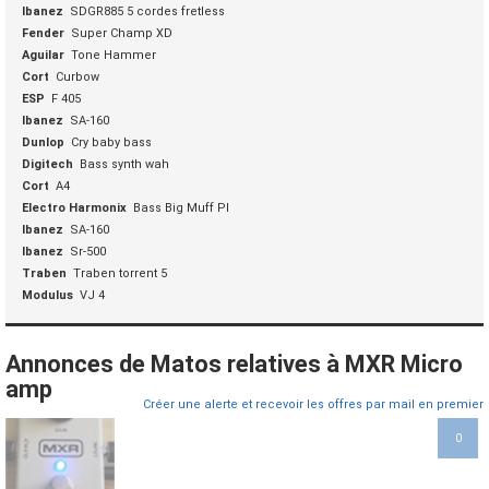
Ibanez
SDGR885 5 cordes fretless
Fender
Super Champ XD
Aguilar
Tone Hammer
Cort
Curbow
ESP
F 405
Ibanez
SA-160
Dunlop
Cry baby bass
Digitech
Bass synth wah
Cort
A4
Electro Harmonix
Bass Big Muff PI
Ibanez
SA-160
Ibanez
Sr-500
Traben
Traben torrent 5
Modulus
VJ 4
Annonces de Matos relatives à MXR Micro
amp
Créer une alerte et recevoir les offres par mail en premier
0