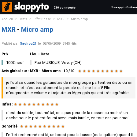
Sweepyto Guitare
230 connectés
>
>
>
>
Accueil
Tests
Effet Basse
MXR
Micro amp
MXR
-
Micro amp
Publié par
Sachou21
le
08/06/2009
5945 Hits
Prix
Lieu - Date
100€ neuf
Fa# MUSIQUE, Vevey (CH)
Avis global
sur :
MXR - Micro amp
:
10
/
10
★
★
★
★
★
★
★
★
★
★
je l'utilise quand les guitaristes de mon groupe partent en disto ou en
crunch, et c'est exactement la pédale qu'il me fallait! Elle
m'augmente le volume et rajoute un léger gain qui est très agréable
Infos :
★
★
★
★
★
★
★
★
★
★
c'est du solide, tout métal, on a pas peur de la casser au moins!! un
cache pour le pot est fourni avec, mais inutile, en tout cas pour moi...
Sonorité :
★
★
★
★
★
★
★
★
★
★
l'effet recherché est là, un boost pour la basse (ou la guitare) quand il