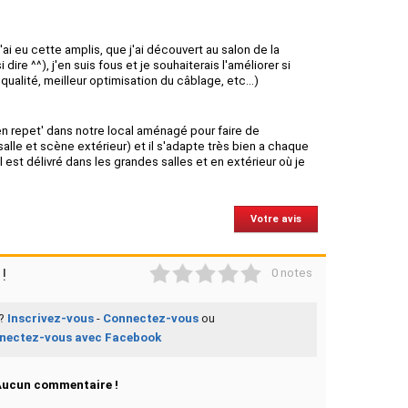
'ai eu cette amplis, que j'ai découvert au salon de la
ire ^^), j'en suis fous et je souhaiterais l'améliorer si
qualité, meilleur optimisation du câblage, etc...)
t en repet' dans notre local aménagé pour faire de
salle et scène extérieur) et il s'adapte très bien a chaque
 est délivré dans les grandes salles et en extérieur où je
Votre avis
1
2
3
4
5
!
0 notes
 ?
Inscrivez-vous
-
Connectez-vous
ou
nectez-vous avec Facebook
Aucun commentaire !