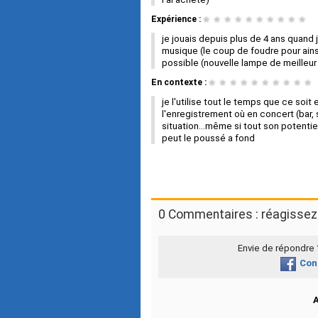
Expérience :
★
★
★
★
★
★
★
★
★
★
je jouais depuis plus de 4 ans quand j
musique (le coup de foudre pour ainsi d
possible (nouvelle lampe de meilleur 
En contexte :
★
★
★
★
★
★
★
★
★
★
je l'utilise tout le temps que ce soi
l'enregistrement où en concert (bar, 
situation...même si tout son potentiel
peut le poussé a fond
0 Commentaires : réagissez 
Envie de répondre
Con