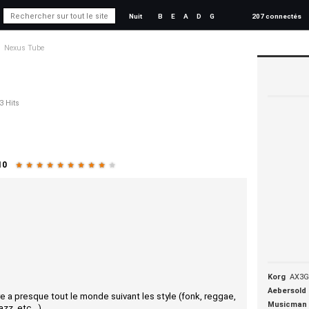
Nuit
B
E
A
D
G
207 connectés
Nexus Tube
3 Hits
10
★
★
★
★
★
★
★
★
★
★
Korg
AX3G
Aebersold
ire a presque tout le monde suivant les style (fonk, reggae,
Musicman
zz, etc...)