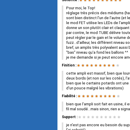
Sonorité :
★
★
★
★
★
★
★
★
★
★
Pour moi, le Top!
réglage très précis des médiums (hau
sont bien distinct l'un de l'autre (e
le mod FET utilise les LEDs de l'amp
donne un son plutôt clair et claquant 
par contre, le mod TUBE délivre tout
peut régler par le gain et le volume 
fuzz...d'ailleur, les différent niveau 
bref, un amplis très polyvalent aussi
"bas" niveau qu'a fond les ballons ^^
je me demande si je peut encore amé
Finition :
★
★
★
★
★
★
★
★
★
★
cette ampli est massif, bien que lour
deux bords (et non sur les cotés), l'
bien que le certains potards ont une
d'un pouce malgré les vibrations)
Fiabilité :
★
★
★
★
★
★
★
★
★
★
bien que l'ampli soit fait en usine, il 
fil mal soudé...mais sinon, rien a sig
Support :
★
★
★
★
★
★
★
★
★
★
je n'est pas encore eu besoin du suppo
l'ai acheté)