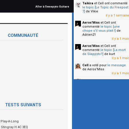
Taikira
et Cell
ont commenté
Aller à Sweepyto Guitare
le topic [Le Topic du Freepost
7]
de Vikie
il y a 1 semain
Aeros'Miss
et Cell
ont
commenté
le topic [une
chope s'il vous plait !]
de
Adrien21
COMMUNAUTÉ
il y a 1 moi
Aeros'Miss
et Cell
ont
commenté
le topic [La mort
de Slappyto?]
de kurt
il y a 1 moi
Cell
a voté pour
le message
de Aeros'Miss
il y a 1 moi
Cell
a voté pour
le message
de Malicia
il y a 1 moi
▼
TESTS SUIVANTS
Play-A-Long
Stingray H 4C 3EQ