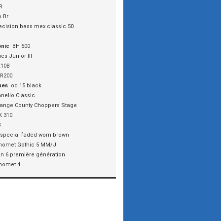
R
o Br
ecision bass mex classic 50
onic
BH 500
es Junior III
Z10B
R200
ues
od 15 black
nello Classic
ange County Choppers Stage
K 310
3
 special faded worn brown
homet Gothic 5 MM/J
an 6 première génération
homet 4