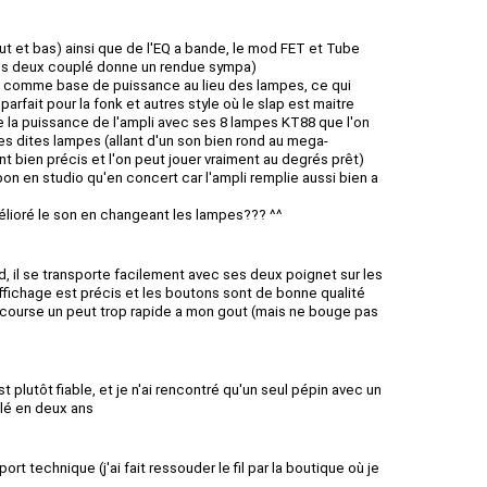
t et bas) ainsi que de l'EQ a bande, le mod FET et Tube
t les deux couplé donne un rendue sympa)
li comme base de puissance au lieu des lampes, ce qui
parfait pour la fonk et autres style où le slap est maitre
e la puissance de l'ampli avec ses 8 lampes KT88 que l'on
des dites lampes (allant d'un son bien rond au mega-
sont bien précis et l'on peut jouer vraiment au degrés prêt)
 bon en studio qu'en concert car l'ampli remplie aussi bien a
lioré le son en changeant les lampes??? ^^
d, il se transporte facilement avec ses deux poignet sur les
affichage est précis et les boutons sont de bonne qualité
 course un peut trop rapide a mon gout (mais ne bouge pas
est plutôt fiable, et je n'ai rencontré qu'un seul pépin avec un
nalé en deux ans
rt technique (j'ai fait ressouder le fil par la boutique où je