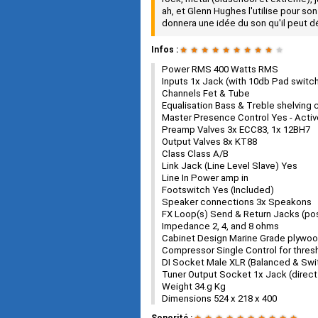
ah, et Glenn Hughes l'utilise pour 
donnera une idée du son qu'il peut d
Infos :
★
★
★
★
★
★
★
★
★
★
Power RMS 400 Watts RMS
Inputs 1x Jack (with 10db Pad switc
Channels Fet & Tube
Equalisation Bass & Treble shelving 
Master Presence Control Yes - Acti
Preamp Valves 3x ECC83, 1x 12BH7
Output Valves 8x KT88
Class Class A/B
Link Jack (Line Level Slave) Yes
Line In Power amp in
Footswitch Yes (Included)
Speaker connections 3x Speakons
FX Loop(s) Send & Return Jacks (po
Impedance 2, 4, and 8 ohms
Cabinet Design Marine Grade plywood
Compressor Single Control for thresh
DI Socket Male XLR (Balanced & Swi
Tuner Output Socket 1x Jack (direct 
Weight 34.g Kg
Dimensions 524 x 218 x 400