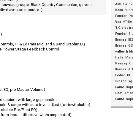
AMPEG
B2
son nouveau groupe: Black Country Communion, ça vous
élivré avec ce monstre :)
Boss
Micr
Fender
Pr
Vox
VT40+
T.C electr
h)
Fender
Blu
Ibanez
IB
controls, Hi & Lo Para Mid, and 6 Band Graphic EQ
Ibanez
GS
ve Power Stage Feedback Control
valley & bl
Italia
Mara
Peavey
Or
Ibanez
AT
Leduc
BD
Gibson
sg
Fame
Bap
st EQ, pre Master Volume)
Cort
Artis
Fame
Bap
 cabinet with large grip handles.
old & range with auto level adjust (footswitchable)
tchable Pre/Post EQ)
from input, still active when amp muted)