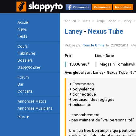
Connexion
Connexion
Inscription
>
>
>
>
Accueil
Tests
Ampli Basse
Laney
Accueil
News
Laney
-
Nexus Tube
Tests
Publié par
Tom le Umlie
le
23/02/2011
774
Cours
Tablatures
Prix
Lieu - Date
Dossiers
1800€ neuf
Magasin Tomahawk
SlappytoZine
Avis global
sur :
Laney - Nexus Tube
:
9
/
Forum
+ Énorme son
Bar
+ polyvalence
Concerts
+ connectique
+ précision des réglages
Annonces Matos
+ puissance
Annonces Musiciens
- encombrement
Plus ▼
- pas vraiment de "vrai personnalité"
bref, un très bon amplis qui peut pla
rock, métal (oldschool et extreme), ja