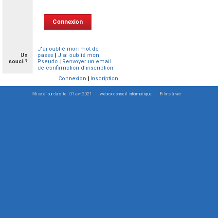
J'ai oublié mon mot de
Un
passe
|
J'ai oublié mon
souci ?
Pseudo
|
Renvoyer un email
de confirmation d'inscription
Connexion
|
Inscription
Mise à jour du site : 01 avr. 2021
webrox conseil informatique
Films à voir