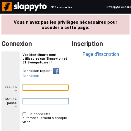
Sweepyto Guitare
310 connectés
Vous n'avez pas les privilèges nécessaires pour
accéder à cette page.
Connexion
Inscription
Page d'inscription
Vos identifiants sont
utilisables sur Slappyto.net
ET Sweepyto.net !
Connexion rapide :
Connexion
Pseudo
:
*
Mot de
passe
:
*
Se connecter
automatiquement à chaque
visite