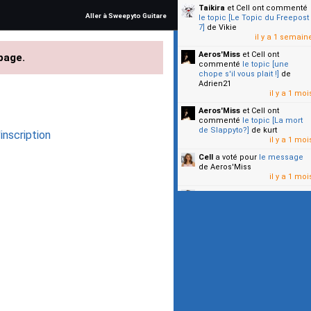
Taikira
et Cell
ont commenté
Aller à Sweepyto Guitare
le topic [Le Topic du Freepost
7]
de Vikie
il y a 1 semain
Aeros'Miss
et Cell
ont
page.
commenté
le topic [une
chope s'il vous plait !]
de
Adrien21
il y a 1 moi
Aeros'Miss
et Cell
ont
commenté
le topic [La mort
de Slappyto?]
de kurt
inscription
il y a 1 moi
Cell
a voté pour
le message
de Aeros'Miss
il y a 1 moi
Cell
a voté pour
le message
de Malicia
il y a 1 moi
▼