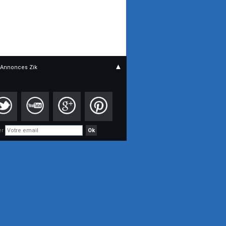
▲
Annonces Zik
er