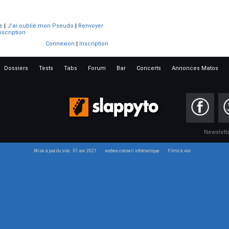
e
|
J'ai oublié mon Pseudo
|
Renvoyer
nscription
Connexion
|
Inscription
Dossiers
Tests
Tabs
Forum
Bar
Concerts
Annonces Matos
Newslett
Mise à jour du site : 01 avr. 2021
webrox conseil informatique
Films à voir