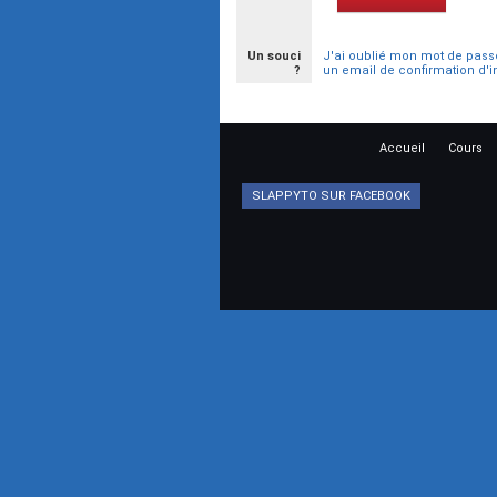
Un souci
J'ai oublié mon mot de pass
?
un email de confirmation d'i
Accueil
Cours
SLAPPYTO SUR FACEBOOK