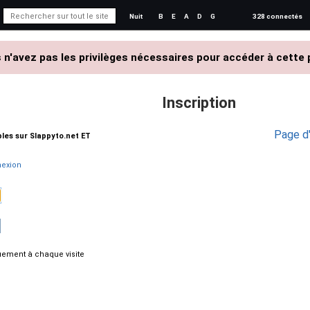
Nuit
B
E
A
D
G
328 connectés
 n'avez pas les privilèges nécessaires pour accéder à cette 
Inscription
Page d'
ables sur Slappyto.net ET
exion
ement à chaque visite