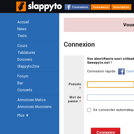
Connexion
Connexion
Inscription
Accueil
Vous
News
Tests
Connexion
Cours
Tablatures
Vos identifiants sont utilis
Dossiers
Sweepyto.net !
SlappytoZine
Connexion rapide :
Conn
Forum
Bar
Pseudo
:
*
Concerts
Mot de
Annonces Matos
passe :
*
Annonces Musiciens
Se connecter automatiqu
Plus ▼