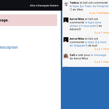
Taikira
et Cell
ont commenté
Aller à Sweepyto Guitare
le topic [Le Topic du Freepost
7]
de Vikie
il y a 1 semain
Aeros'Miss
et Cell
ont
page.
commenté
le topic [une
chope s'il vous plait !]
de
Adrien21
il y a 1 moi
Aeros'Miss
et Cell
ont
commenté
le topic [La mort
de Slappyto?]
de kurt
inscription
il y a 1 moi
Cell
a voté pour
le message
de Aeros'Miss
il y a 1 moi
Cell
a voté pour
le message
de Malicia
il y a 1 moi
▼