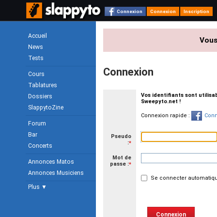
Connexion
Connexion
Inscription
Accueil
Vous
News
Tests
Connexion
Cours
Tablatures
Vos identifiants sont utilis
Dossiers
Sweepyto.net !
SlappytoZine
Connexion rapide :
Conn
Forum
Bar
Pseudo
:
*
Concerts
Mot de
Annonces Matos
passe :
*
Annonces Musiciens
Se connecter automatiqu
Plus ▼