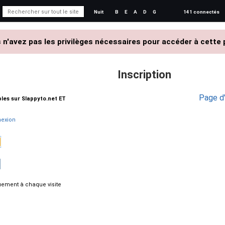
Nuit
B
E
A
D
G
141 connectés
 n'avez pas les privilèges nécessaires pour accéder à cette 
Inscription
Page d'
ables sur Slappyto.net ET
exion
ement à chaque visite