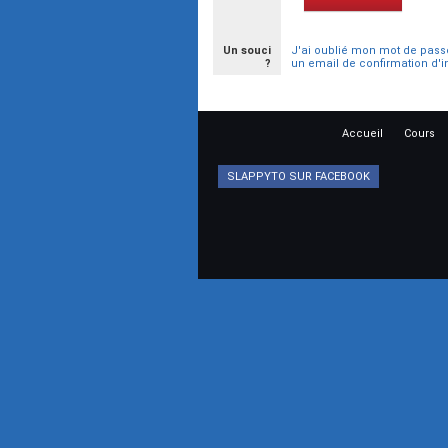
Un souci
J'ai oublié mon mot de pass
?
un email de confirmation d'i
Accueil
Cours
SLAPPYTO SUR FACEBOOK