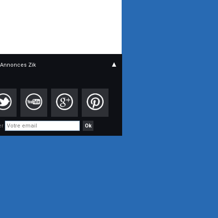
▲
Annonces Zik
er