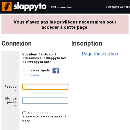
Sweepyto Guitare
263 connectés
Vous n'avez pas les privilèges nécessaires pour
accéder à cette page.
Connexion
Inscription
Page d'inscription
Vos identifiants sont
utilisables sur Slappyto.net
ET Sweepyto.net !
Connexion rapide :
Connexion
Pseudo
:
*
Mot de
passe
:
*
Se connecter
automatiquement à chaque
visite