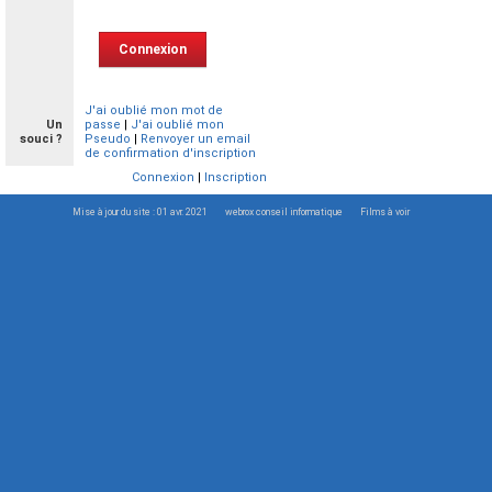
J'ai oublié mon mot de
Un
passe
|
J'ai oublié mon
souci ?
Pseudo
|
Renvoyer un email
de confirmation d'inscription
Connexion
|
Inscription
Mise à jour du site : 01 avr. 2021
webrox conseil informatique
Films à voir