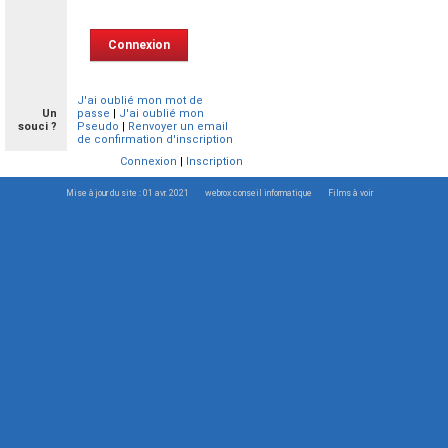
J'ai oublié mon mot de
Un
passe
|
J'ai oublié mon
souci ?
Pseudo
|
Renvoyer un email
de confirmation d'inscription
Connexion
|
Inscription
Mise à jour du site : 01 avr. 2021
webrox conseil informatique
Films à voir