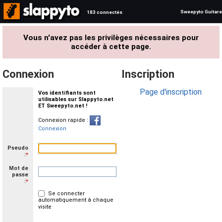
Sweepyto Guitare
183 connectés
Vous n'avez pas les privilèges nécessaires pour
accéder à cette page.
Connexion
Inscription
Page d'inscription
Vos identifiants sont
utilisables sur Slappyto.net
ET Sweepyto.net !
Connexion rapide :
Connexion
Pseudo
:
*
Mot de
passe
:
*
Se connecter
automatiquement à chaque
visite