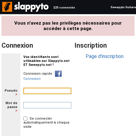
Sweepyto Guitare
225 connectés
Vous n'avez pas les privilèges nécessaires pour
accéder à cette page.
Connexion
Inscription
Page d'inscription
Vos identifiants sont
utilisables sur Slappyto.net
ET Sweepyto.net !
Connexion rapide :
Connexion
Pseudo
:
*
Mot de
passe
:
*
Se connecter
automatiquement à chaque
visite