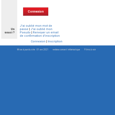
J'ai oublié mon mot de
Un
passe
|
J'ai oublié mon
souci ?
Pseudo
|
Renvoyer un email
de confirmation d'inscription
Connexion
|
Inscription
Mise à jour du site : 01 avr. 2021
webrox conseil informatique
Films à voir