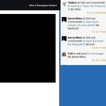
Taikira
et Cell
ont commenté
Aller à Sweepyto Guitare
le topic [Le Topic du Freepost
7]
de Vikie
il y a 1 semain
Aeros'Miss
et Cell
ont
commenté
le topic [une
chope s'il vous plait !]
de
Adrien21
il y a 1 moi
Aeros'Miss
et Cell
ont
commenté
le topic [La mort
de Slappyto?]
de kurt
il y a 1 moi
Cell
a voté pour
le message
de Aeros'Miss
il y a 1 moi
Cell
a voté pour
le message
de Malicia
il y a 1 moi
▼