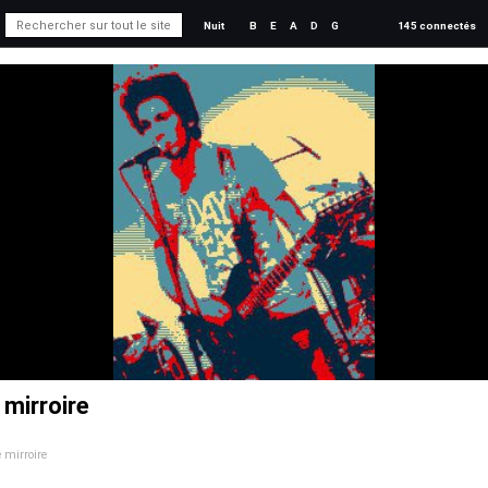
Nuit
B
E
A
D
G
145 connectés
 mirroire
e mirroire