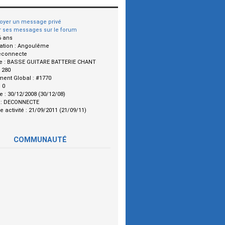
oyer un message privé
r ses messages sur le forum
6 ans
ation :
Angoulême
econnecte
e :
BASSE GUITARE BATTERIE CHANT
:
280
ment Global :
#1770
:
0
le :
30/12/2008 (30/12/08)
 :
DECONNECTE
e activité :
21/09/2011 (21/09/11)
COMMUNAUTÉ