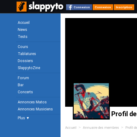
Connexion
Connexion
Inscription
Accueil
News
Tests
Cours
Tablatures
Dossiers
SlappytoZine
Forum
Bar
Concerts
Annonces Matos
Annonces Musiciens
Profil de
Plus ▼
>
>
Accueil
Annuaire des membres
Profil d