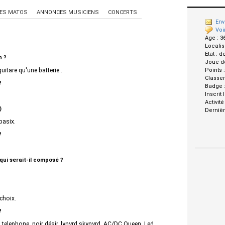
ES MATOS
ANNONCES MUSICIENS
CONCERTS
Env
Voi
Age :
3
Localis
Etat :
d
n ?
Joue d
uitare qu'une batterie..
Points 
Classe
?
Badge 
Inscrit 
Activité
)
Dernièr
basix.
?
 qui serait-il composé ?
 choix.
?
s, telephone, noir désir, lynyrd skynyrd, AC/DC,Queen, Led