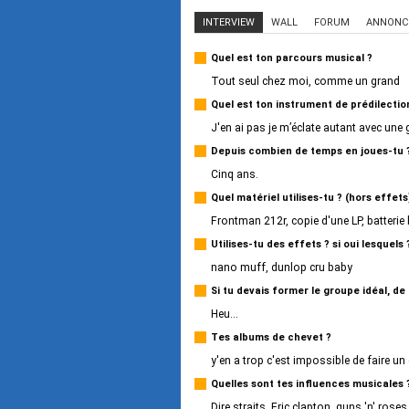
INTERVIEW
WALL
FORUM
ANNONC
Quel est ton parcours musical ?
Tout seul chez moi, comme un grand
Quel est ton instrument de prédilectio
J'en ai pas je m’éclate autant avec une g
Depuis combien de temps en joues-tu 
Cinq ans.
Quel matériel utilises-tu ? (hors effets
Frontman 212r, copie d'une LP, batterie 
Utilises-tu des effets ? si oui lesquels 
nano muff, dunlop cru baby
Si tu devais former le groupe idéal, de
Heu...
Tes albums de chevet ?
y'en a trop c'est impossible de faire un
Quelles sont tes influences musicales 
Dire straits, Eric clapton, guns 'n' rose