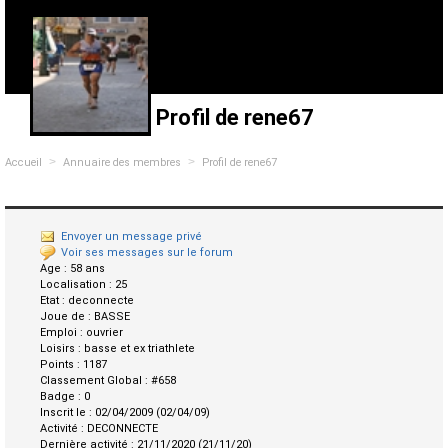
Profil de rene67
>
>
Accueil
Annuaire des membres
Profil de rene67
Envoyer un message privé
Voir ses messages sur le forum
Age :
58 ans
Localisation :
25
Etat :
deconnecte
Joue de :
BASSE
Emploi :
ouvrier
Loisirs :
basse et ex triathlete
Points :
1187
Classement Global :
#658
Badge :
0
Inscrit le :
02/04/2009 (02/04/09)
Activité :
DECONNECTE
Dernière activité :
21/11/2020 (21/11/20)