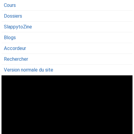
Cours
Dossiers
SlappytoZine
Blogs
Accordeur
Rechercher
Version normale du site