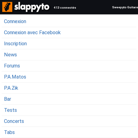
Sweepyto Guitare
413 connectés
Connexion
Connexion avec Facebook
Inscription
News
Forums
P.A.Matos
P.A.Zik
Bar
Tests
Concerts
Tabs