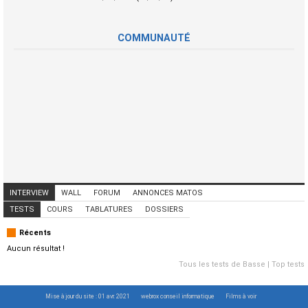
COMMUNAUTÉ
INTERVIEW
WALL
FORUM
ANNONCES MATOS
ANNONCES MUSICIENS
CONCERTS
TESTS
COURS
TABLATURES
DOSSIERS
Récents
Aucun résultat !
Tous les tests de Basse
|
Top tests
Mise à jour du site : 01 avr. 2021
webrox conseil informatique
Films à voir