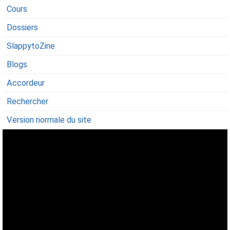
Cours
Dossiers
SlappytoZine
Blogs
Accordeur
Rechercher
Version normale du site