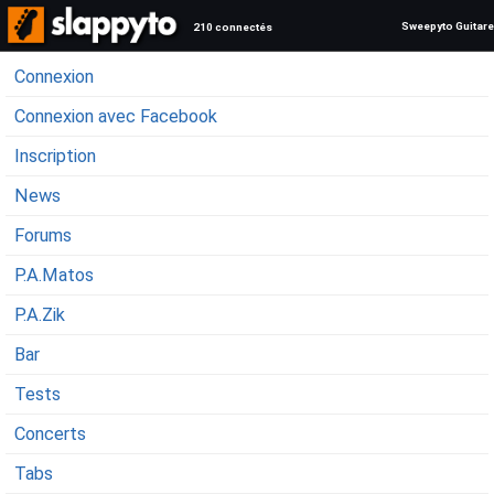
Sweepyto Guitare
210 connectés
Connexion
Connexion avec Facebook
Inscription
News
Forums
P.A.Matos
P.A.Zik
Bar
Tests
Concerts
Tabs