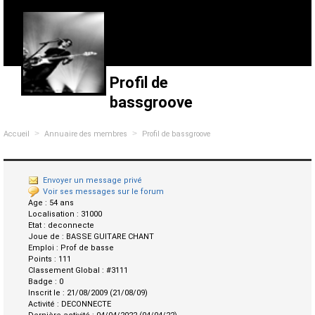
Profil de
bassgroove
>
>
Accueil
Annuaire des membres
Profil de bassgroove
Envoyer un message privé
Voir ses messages sur le forum
Age :
54 ans
Localisation :
31000
Etat :
deconnecte
Joue de :
BASSE GUITARE CHANT
Emploi :
Prof de basse
Points :
111
Classement Global :
#3111
Badge :
0
Inscrit le :
21/08/2009 (21/08/09)
Activité :
DECONNECTE