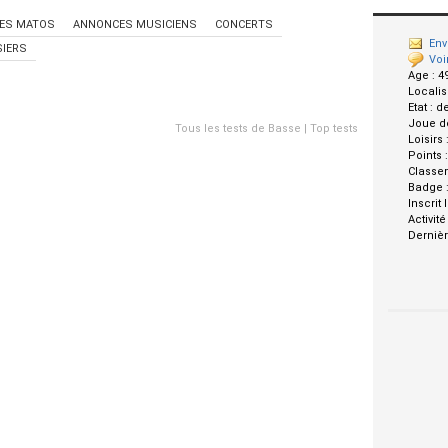
ES MATOS
ANNONCES MUSICIENS
CONCERTS
Env
IERS
Voi
Age :
4
Localis
Etat :
d
Joue d
Tous les tests de Basse
|
Top tests
Loisirs 
Points 
Classe
Badge 
Inscrit 
Activité
Dernièr