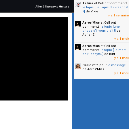
Taikira
et Cell
ont commenté
Aller à Sweepyto Guitare
le topic [Le Topic du Freepost
7]
de Vikie
il y a 1 semain
Aeros'Miss
et Cell
ont
commenté
le topic [une
chope s'il vous plait !]
de
Adrien21
il y a 1 moi
Aeros'Miss
et Cell
ont
commenté
le topic [La mort
de Slappyto?]
de kurt
il y a 1 moi
Cell
a voté pour
le message
de Aeros'Miss
il y a 1 moi
Cell
a voté pour
le message
de Malicia
il y a 1 moi
▼