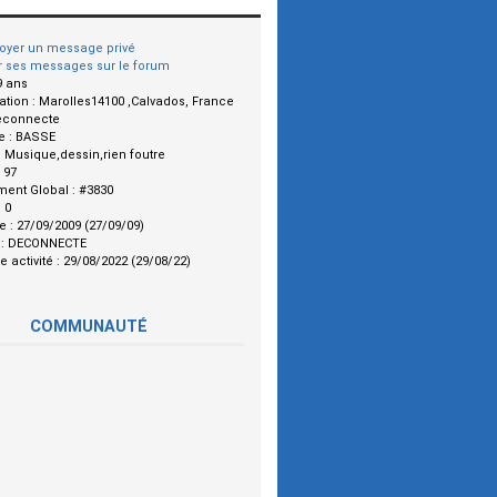
oyer un message privé
r ses messages sur le forum
9 ans
ation :
Marolles14100 ,Calvados, France
econnecte
e :
BASSE
:
Musique,dessin,rien foutre
:
97
ment Global :
#3830
:
0
le :
27/09/2009 (27/09/09)
 :
DECONNECTE
e activité :
29/08/2022 (29/08/22)
COMMUNAUTÉ