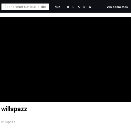
Nuit
B
E
A
D
G
285 connectés
 willspazz
e willspazz