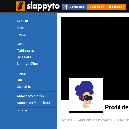
Connexion
Connexion
Inscription
Accueil
News
Tests
Cours
Tablatures
Dossiers
SlappytoZine
Forum
Bar
Concerts
Annonces Matos
Annonces Musiciens
Profil de
Plus ▼
>
>
Accueil
Annuaire des membres
Profil d