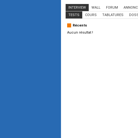
INTERVIEW
WALL
FORUM
ANNONC
TESTS
COURS
TABLATURES
DOSS
Récents
Aucun résultat !