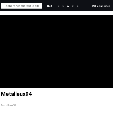
Nuit
B
E
A
D
G
296 connectés
e Metalleux94
de Metalleux94