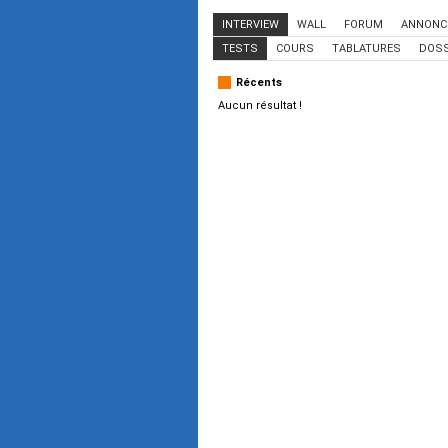
INTERVIEW
WALL
FORUM
ANNONC
TESTS
COURS
TABLATURES
DOSS
Récents
Aucun résultat !