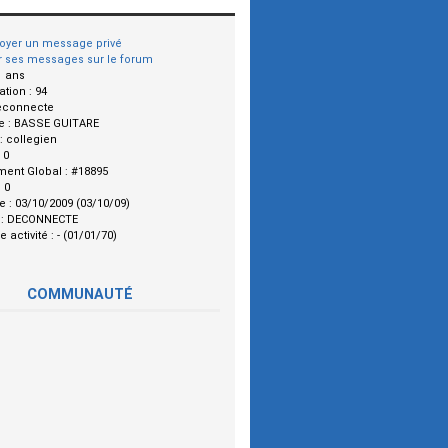
oyer un message privé
r ses messages sur le forum
1 ans
ation :
94
econnecte
e :
BASSE GUITARE
 :
collegien
:
0
ment Global :
#18895
:
0
le :
03/10/2009 (03/10/09)
 :
DECONNECTE
e activité :
- (01/01/70)
COMMUNAUTÉ