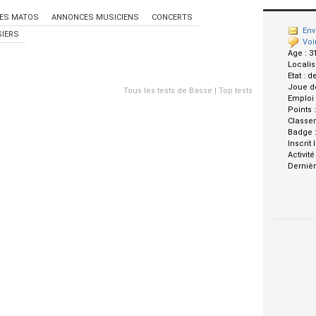
ES MATOS
ANNONCES MUSICIENS
CONCERTS
Env
IERS
Voi
Age :
3
Localis
Etat :
d
Joue d
Tous les tests de Basse
|
Top tests
Emploi
Points 
Classe
Badge 
Inscrit 
Activité
Dernièr