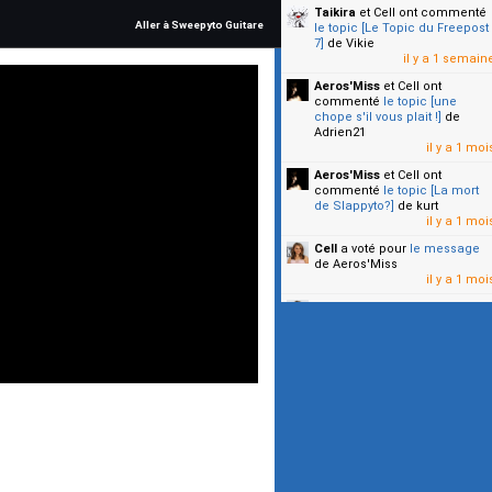
Taikira
et Cell
ont commenté
Aller à Sweepyto Guitare
le topic [Le Topic du Freepost
7]
de Vikie
il y a 1 semain
Aeros'Miss
et Cell
ont
commenté
le topic [une
chope s'il vous plait !]
de
Adrien21
il y a 1 moi
Aeros'Miss
et Cell
ont
commenté
le topic [La mort
de Slappyto?]
de kurt
il y a 1 moi
Cell
a voté pour
le message
de Aeros'Miss
il y a 1 moi
Cell
a voté pour
le message
de Malicia
il y a 1 moi
▼