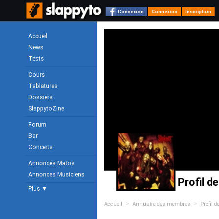
Connexion
Connexion
Inscription
Accueil
News
Tests
Cours
Tablatures
Dossiers
SlappytoZine
Forum
Bar
Concerts
Annonces Matos
Annonces Musiciens
Profil d
Plus ▼
>
>
Accueil
Annuaire des membres
Profil 