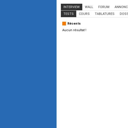
INTERVIEW
WALL
FORUM
ANNONC
TESTS
COURS
TABLATURES
DOSS
Récents
Aucun résultat !