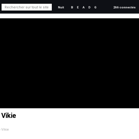
Nuit
B
E
A
D
G
266 connectés
 Vikie
e Vikie