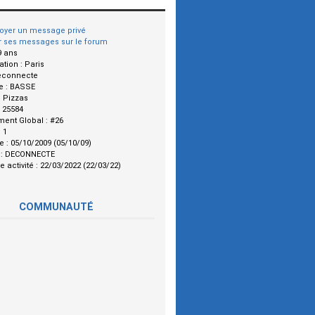
oyer un message privé
r ses messages sur le forum
9 ans
ation :
Paris
econnecte
e :
BASSE
:
Pizzas
:
25584
ment Global :
#26
:
1
le :
05/10/2009 (05/10/09)
 :
DECONNECTE
e activité :
22/03/2022 (22/03/22)
COMMUNAUTÉ