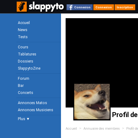
Connexion
Connexion
Inscription
Accueil
News
Tests
Cours
Tablatures
Dossiers
SlappytoZine
Forum
Bar
Concerts
Annonces Matos
Annonces Musiciens
Profil de
Plus ▼
>
>
Accueil
Annuaire des membres
Profil d