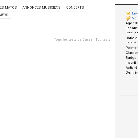
ES MATOS
ANNONCES MUSICIENS
CONCERTS
Env
IERS
Voi
Age :
3
Localis
Etat :
d
Joue d
Tous les tests de Basse
|
Top tests
Loisirs 
Points 
Classe
Badge 
Inscrit 
Activité
Dernièr