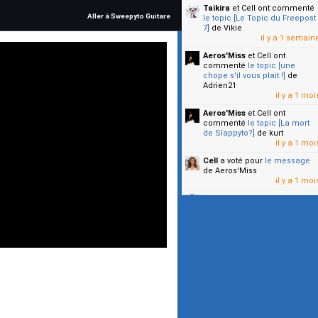
Taikira
et Cell
ont commenté
Aller à Sweepyto Guitare
le topic [Le Topic du Freepost
7]
de Vikie
il y a 1 semain
Aeros'Miss
et Cell
ont
commenté
le topic [une
chope s'il vous plait !]
de
Adrien21
il y a 1 moi
Aeros'Miss
et Cell
ont
commenté
le topic [La mort
de Slappyto?]
de kurt
il y a 1 moi
Cell
a voté pour
le message
de Aeros'Miss
il y a 1 moi
Cell
a voté pour
le message
de Malicia
il y a 1 moi
▼