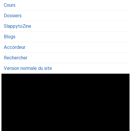
Cours
Dossiers
SlappytoZine
Blogs
Accordeur
Rechercher
Version normale du site