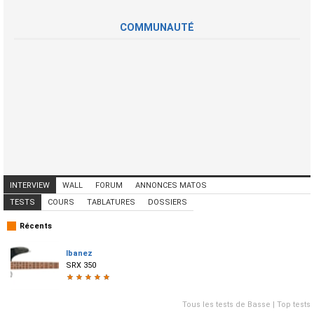
COMMUNAUTÉ
INTERVIEW
WALL
FORUM
ANNONCES MATOS
ANNONCES MUSICIENS
CONCERTS
TESTS
COURS
TABLATURES
DOSSIERS
Récents
Ibanez
SRX 350
★
★
★
★
★
Tous les tests de Basse
|
Top tests