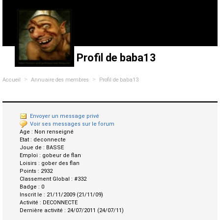
Profil de baba13
>
>
Accueil
Annuaire des membres
Profil de baba13
Envoyer un message privé
Voir ses messages sur le forum
Age :
Non renseigné
Etat :
deconnecte
Joue de :
BASSE
Emploi :
gobeur de flan
Loisirs :
gober des flan
Points :
2932
Classement Global :
#332
Badge :
0
Inscrit le :
21/11/2009 (21/11/09)
Activité :
DECONNECTE
Dernière activité :
24/07/2011 (24/07/11)