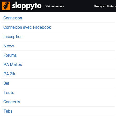
Sweepyto Guitare
314 connectés
Connexion
Connexion avec Facebook
Inscription
News
Forums
P.A.Matos
P.A.Zik
Bar
Tests
Concerts
Tabs