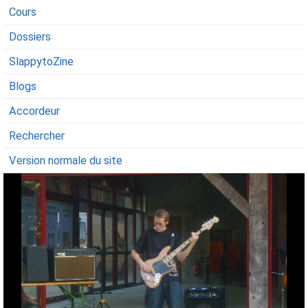
Cours
Dossiers
SlappytoZine
Blogs
Accordeur
Rechercher
Version normale du site