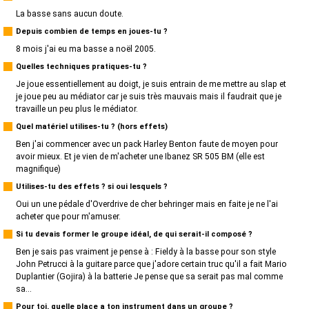
La basse sans aucun doute.
Depuis combien de temps en joues-tu ?
8 mois j'ai eu ma basse a noël 2005.
Quelles techniques pratiques-tu ?
Je joue essentiellement au doigt, je suis entrain de me mettre au slap et
je joue peu au médiator car je suis très mauvais mais il faudrait que je
travaille un peu plus le médiator.
Quel matériel utilises-tu ? (hors effets)
Ben j'ai commencer avec un pack Harley Benton faute de moyen pour
avoir mieux. Et je vien de m'acheter une Ibanez SR 505 BM (elle est
magnifique)
Utilises-tu des effets ? si oui lesquels ?
Oui un une pédale d'Overdrive de cher behringer mais en faite je ne l'ai
acheter que pour m'amuser.
Si tu devais former le groupe idéal, de qui serait-il composé ?
Ben je sais pas vraiment je pense à : Fieldy à la basse pour son style
John Petrucci à la guitare parce que j'adore certain truc qu'il a fait Mario
Duplantier (Gojira) à la batterie Je pense que sa serait pas mal comme
sa...
Pour toi, quelle place a ton instrument dans un groupe ?