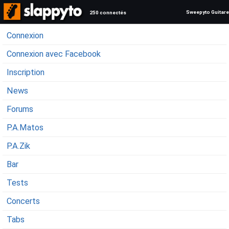
Sweepyto Guitare
250 connectés
Connexion
Connexion avec Facebook
Inscription
News
Forums
P.A.Matos
P.A.Zik
Bar
Tests
Concerts
Tabs