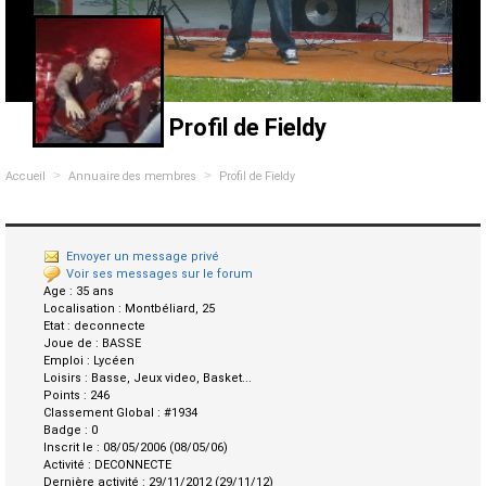
Profil de Fieldy
>
>
Accueil
Annuaire des membres
Profil de Fieldy
Envoyer un message privé
Voir ses messages sur le forum
Age :
35 ans
Localisation :
Montbéliard, 25
Etat :
deconnecte
Joue de :
BASSE
Emploi :
Lycéen
Loisirs :
Basse, Jeux video, Basket...
Points :
246
Classement Global :
#1934
Badge :
0
Inscrit le :
08/05/2006 (08/05/06)
Activité :
DECONNECTE
Dernière activité :
29/11/2012 (29/11/12)