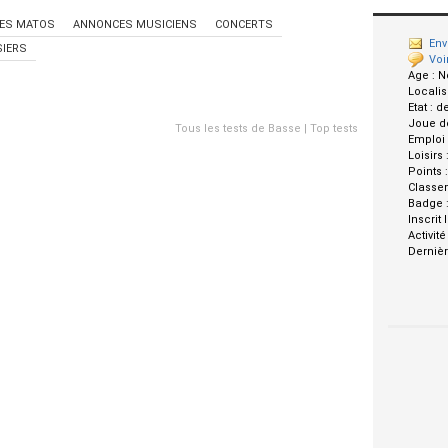
ES MATOS
ANNONCES MUSICIENS
CONCERTS
Env
IERS
Voi
Age :
N
Localis
Etat :
d
Joue d
Tous les tests de Basse
|
Top tests
Emploi
Loisirs 
Points 
Classe
Badge 
Inscrit 
Activité
Dernièr