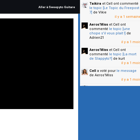
Taikira
et Cell
ont commenté
Aller à Sweepyto Guitare
le topic [Le Topic du Freepost
7]
de Vikie
il y a 1 semain
Aeros'Miss
et Cell
ont
commenté
le topic [une
chope s'il vous plait !]
de
Adrien21
il y a 1 moi
Aeros'Miss
et Cell
ont
commenté
le topic [La mort
de Slappyto?]
de kurt
il y a 1 moi
Cell
a voté pour
le message
de Aeros'Miss
il y a 1 moi
Cell
a voté pour
le message
de Malicia
il y a 1 moi
▼