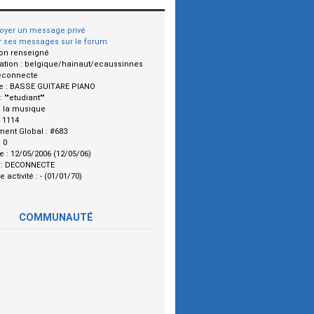
oyer un message privé
r ses messages sur le forum
on renseigné
ation :
belgique/hainaut/ecaussinnes
econnecte
e :
BASSE GUITARE PIANO
 :
""etudiant""
:
la musique
:
1114
ment Global :
#683
:
0
le :
12/05/2006 (12/05/06)
 :
DECONNECTE
e activité :
- (01/01/70)
COMMUNAUTÉ