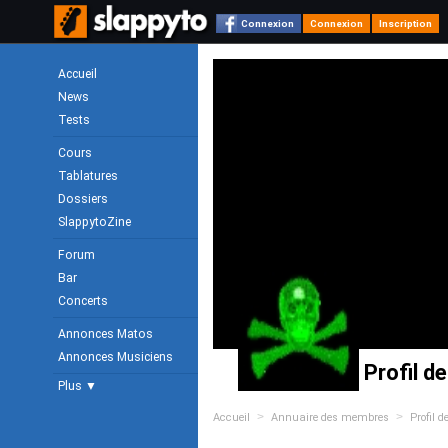
Connexion
Connexion
Inscription
Accueil
News
Tests
Cours
Tablatures
Dossiers
SlappytoZine
Forum
Bar
Concerts
Annonces Matos
Annonces Musiciens
Profil d
Plus ▼
>
>
Accueil
Annuaire des membres
Profil 