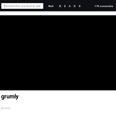
Nuit
B
E
A
D
G
174 connectés
e grumly
de grumly