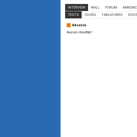
INTERVIEW
WALL
FORUM
ANNONC
TESTS
COURS
TABLATURES
DOSS
Récents
Aucun résultat !