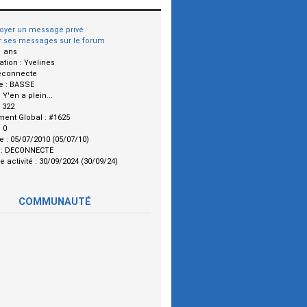
oyer un message privé
r ses messages sur le forum
1 ans
ation :
Yvelines
econnecte
e :
BASSE
:
Y'en a plein...
:
322
ment Global :
#1625
:
0
le :
05/07/2010 (05/07/10)
 :
DECONNECTE
e activité :
30/09/2024 (30/09/24)
COMMUNAUTÉ