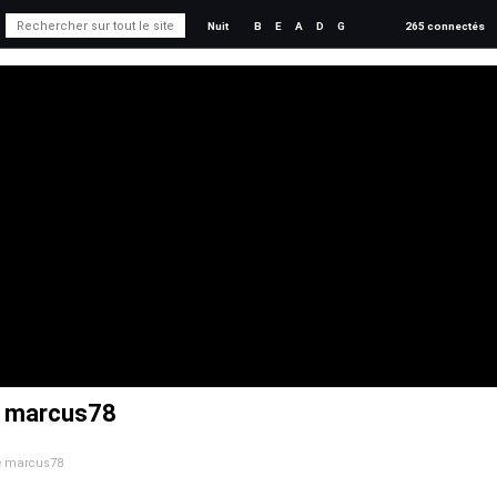
Nuit
B
E
A
D
G
265 connectés
e marcus78
de marcus78