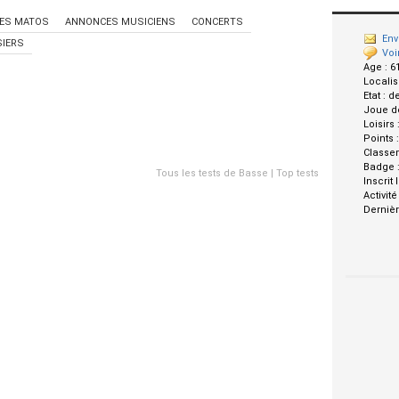
ES MATOS
ANNONCES MUSICIENS
CONCERTS
Env
IERS
Voi
Age :
6
Localis
Etat :
d
Joue d
Loisirs 
Points 
Classe
Badge 
Tous les tests de Basse
|
Top tests
Inscrit 
Activité
Dernièr