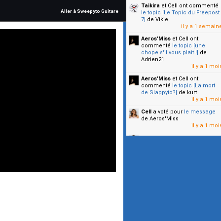
Taikira
et Cell
ont commenté
Aller à Sweepyto Guitare
le topic [Le Topic du Freepost
7]
de Vikie
il y a 1 semain
Aeros'Miss
et Cell
ont
commenté
le topic [une
chope s'il vous plait !]
de
Adrien21
il y a 1 moi
Aeros'Miss
et Cell
ont
commenté
le topic [La mort
de Slappyto?]
de kurt
il y a 1 moi
Cell
a voté pour
le message
de Aeros'Miss
il y a 1 moi
Cell
a voté pour
le message
de Malicia
il y a 1 moi
▼