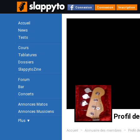
Connexion
Connexion
Inscription
Accueil
News
Tests
Cours
Tablatures
Dossiers
SlappytoZine
Forum
Bar
Concerts
Annonces Matos
Annonces Musiciens
Profil d
Plus ▼
>
>
Accueil
Annuaire des membres
Profil 