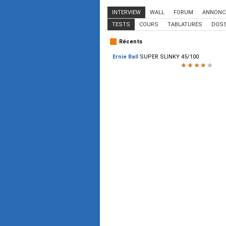
INTERVIEW
WALL
FORUM
ANNONC
TESTS
COURS
TABLATURES
DOSS
Récents
Ernie Ball
SUPER SLINKY 45/100
★
★
★
★
★