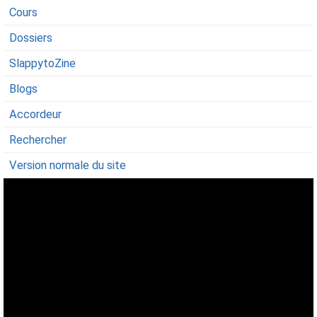
Cours
Dossiers
SlappytoZine
Blogs
Accordeur
Rechercher
Version normale du site