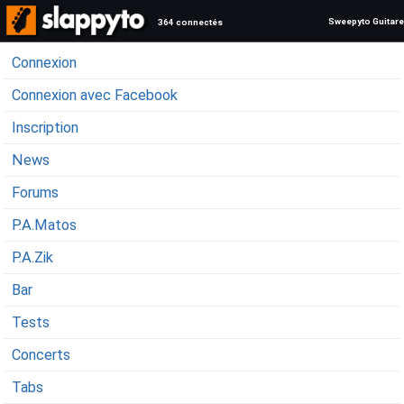
Sweepyto Guitare
364 connectés
Connexion
Connexion avec Facebook
Inscription
News
Forums
P.A.Matos
P.A.Zik
Bar
Tests
Concerts
Tabs