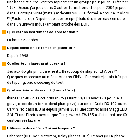
une basse et ai trouver très rapidement un groupe pour jouer... C'était en
1998. Depuis j'ai joué dans 3 autres formations et depuis 2004 je joue
dans le groupe SINN (metal) et depuis 2008 j'ai formé le groupe Et Alors
!? (Fusion prog). Depuis quelques temps j'écris des morceaux en solo
dans un univers indus/ambiant proche des BOF.
Quel est ton instrument de prédilection ?
La basse 5 cordes...
Depuis combien de temps en joues-tu ?
Depuis 1998...
Quelles techniques pratiques-tu ?
Jeu aux doigts principalement... Beaucoup de slap sur Et Alors !?
Quelques morceaux au médiator dans SINN... Par contre je fais très peu
de tapping, pas sweeping du tout.
Quel matériel utilises-tu ? (hors effets)
Ibanez SR 405 ou Cort Artisan C5 (Tirant 50/110 avec 140 pour le B
grave, accordé un ton et demi plus grave) sur ampli Crate BX 100 ou sur
Carvin Pro bass II. J'ai depuis janvier 2011 une contrebasse Stagg EDB
3/4. Et une Electro acoustique Tanglewood TW155 A J'ai aussi une SX
customisée bizarre...
Utilises-tu des effets ? si oui lesquels ?
Enhancer (BBE sonic stomp), Delay (Ibanez DE7), Phaser (MXR phase