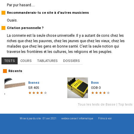
Par pur hasard....
Recommanderais-tu ce site à d'autres musiciens
Ouais.
Citation personnelle ?
La connerie est la seule chose universelle. Il y a autant de cons chez les
riches que chez les pauvres, chez les jeunes que chez les vieux, chez les
malades que chez les gens en bonne santé. C’est la seule notion qui
traverse les frontières et les cultures, les religions et les peuples.
TESTS
COURS
TABLATURES
DOSSIERS
Récents
Ibanez
Boss
SR 405
ODB-3
★
★
★
★
★
★
★
★
★
★
Tous les tests de Basse
|
Top tests
Mise à jour du site : 01 avr. 2021
webrox conseil informatique
Films à voir