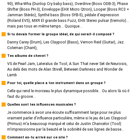
90), Wha-Wha (Dunlop Cry baby bass), Overdrive (Boss ODB-3), Phase
Shifter (Boss PH-3), Enveloppe (EHX Micro Qtron), Looper (Boss RC3 +
Jamman Stéréo), Synthé bass (Boss SYB-5), pédale d'expression
(Roland EV5), MXR El grande bass Fuzz, EHX Stereo pulsar (tremolo)...
mais pas tous en même temps... Quoique...
Si tu devais former le groupe idéal, de qui serait-il composé ?
Danny Carey (Drum), Les Claypool (Bass), Vernon Reid (Guitar), Jaz
Coleman (Chant),
Tes albums de chevet ?
VS de Pearl Jam, Lateralus de Tool, A Sun That never Set de Neurosis,
Au delà des mots de Alan Stivell, Between Darkness and Wonder de
Lamb
Pour toi, quelle place a ton instrument dans un groupe ?
Celle qui rend le morceau le plus dynamique possible... Ou alors là où il
faut du groove...
Quelles sont tes influences musicales ?
Je commence à avoir une écoute suffisamment large pour ne plus
vraiment parler d'influence particulière, même si le jeu de Les Claypool
(Primus) m'a beaucoup marqué et celui de Justin Chancelor (Tool)
m'impressionne par la beauté et la sobriété de ses lignes de basse...
Comment es-tu arrivé sur ce site ?