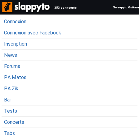
Sweepyto Guitare
353 connectés
Connexion
Connexion avec Facebook
Inscription
News
Forums
P.A.Matos
P.A.Zik
Bar
Tests
Concerts
Tabs